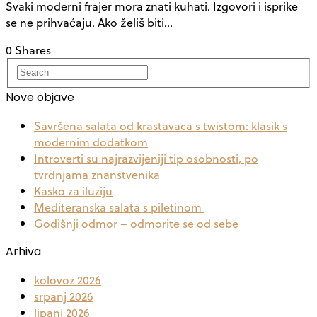
Svaki moderni frajer mora znati kuhati. Izgovori i isprike
se ne prihvaćaju. Ako želiš biti…
0 Shares
Nove objave
Savršena salata od krastavaca s twistom: klasik s
modernim dodatkom
Introverti su najrazvijeniji tip osobnosti, po
tvrdnjama znanstvenika
Kasko za iluziju
Mediteranska salata s piletinom
Godišnji odmor – odmorite se od sebe
Arhiva
kolovoz 2026
srpanj 2026
lipanj 2026