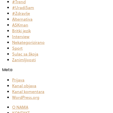
#Trend
#UradiSam
#Zdravlje
Alternativa
ASKman
Britki jezik
Interview
Nekategorizirano
Sport
Sulac sa škoja
Zanimljivosti
Meta
Prijava
Kanal objava
Kanal komentara
WordPress.org
O NAMA
KONTAKT