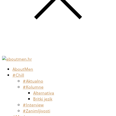
AboutMen
#Chill
#Aktualno
#Kolumne
Alternativa
Britki jezik
#Interview
#Zanimljivosti