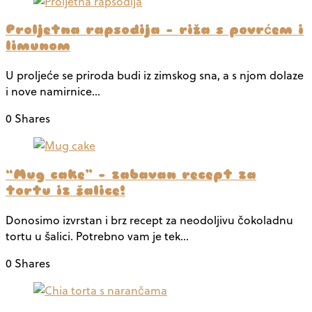
Proljetna rapsodija – riža s povrćem i
limunom
U proljeće se priroda budi iz zimskog sna, a s njom dolaze
i nove namirnice…
0 Shares
“Mug cake” – zabavan recept za
tortu iz šalice!
Donosimo izvrstan i brz recept za neodoljivu čokoladnu
tortu u šalici. Potrebno vam je tek…
0 Shares