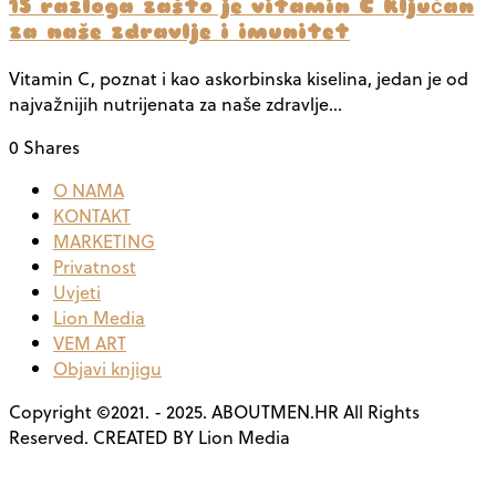
15 razloga zašto je vitamin C ključan
za naše zdravlje i imunitet
Vitamin C, poznat i kao askorbinska kiselina, jedan je od
najvažnijih nutrijenata za naše zdravlje…
0 Shares
O NAMA
KONTAKT
MARKETING
Privatnost
Uvjeti
Lion Media
VEM ART
Objavi knjigu
Copyright ©2021. - 2025. ABOUTMEN.HR All Rights
Reserved. CREATED BY Lion Media