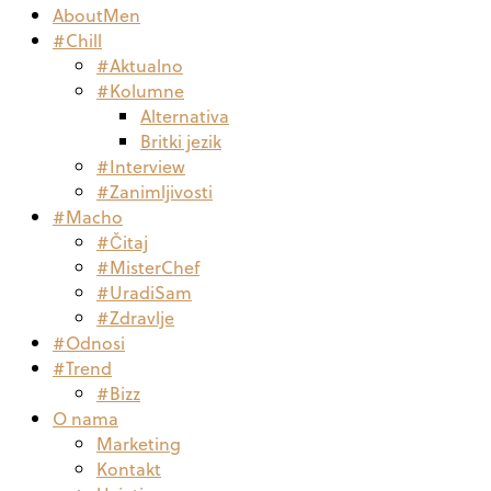
AboutMen
#Chill
#Aktualno
#Kolumne
Alternativa
Britki jezik
#Interview
#Zanimljivosti
#Macho
#Čitaj
#MisterChef
#UradiSam
#Zdravlje
#Odnosi
#Trend
#Bizz
O nama
Marketing
Kontakt