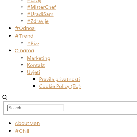
#MisterChef
#UradiSam
#Zdravlje
#Odnosi
#Trend
#Bizz
O nama
Marketing
Kontakt
Uvjeti
Pravila privatnosti
Cookie Policy (EU)
AboutMen
#Chill