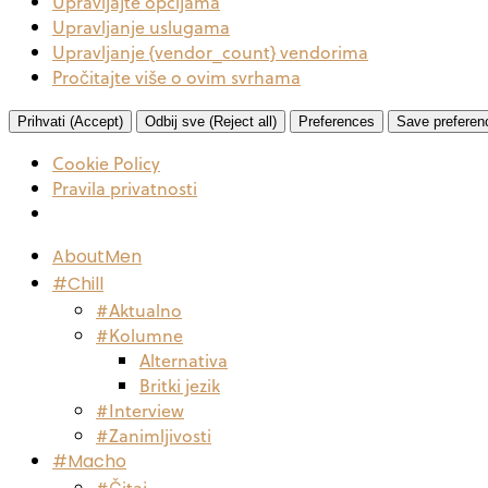
Upravljajte opcijama
Upravljanje uslugama
Upravljanje {vendor_count} vendorima
Pročitajte više o ovim svrhama
Prihvati (Accept)
Odbij sve (Reject all)
Preferences
Save preferen
Cookie Policy
Pravila privatnosti
AboutMen
#Chill
#Aktualno
#Kolumne
Alternativa
Britki jezik
#Interview
#Zanimljivosti
#Macho
#Čitaj