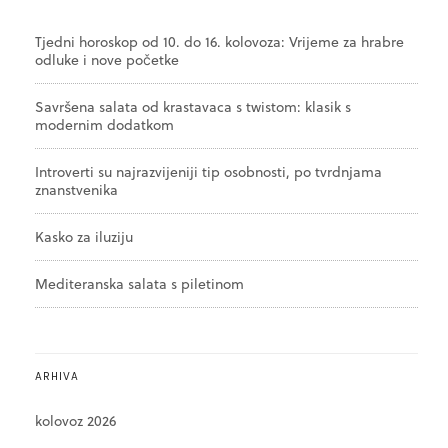
Tjedni horoskop od 10. do 16. kolovoza: Vrijeme za hrabre
odluke i nove početke
Savršena salata od krastavaca s twistom: klasik s
modernim dodatkom
Introverti su najrazvijeniji tip osobnosti, po tvrdnjama
znanstvenika
Kasko za iluziju
Mediteranska salata s piletinom
ARHIVA
kolovoz 2026