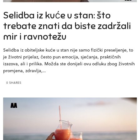
Selidba iz kuće u stan: što
trebate znati da biste zadržali
mir i ravnotežu
Selidba iz obiteljske kuće u stan nije samo fizički preseljenje, to
je životni prijelaz, često pun emocija, sjećanja, praktičnih
izazova, ali i prilika. Možda ste donijeli ovu odluku zbog životnih
promjena, zdravlja,…
0 SHARES