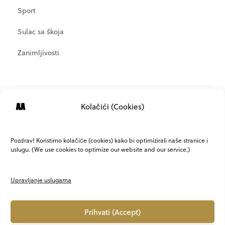
Sport
Sulac sa škoja
Zanimljivosti
META
Kolačići (Cookies)
Prijava
Kanal objava
Pozdrav! Koristimo kolačiće (cookies) kako bi optimizirali naše stranice i
uslugu. (We use cookies to optimize our website and our service.)
Kanal komentara
WordPress.org
Upravljanje uslugama
Prihvati (Accept)