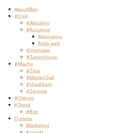
AboutMen
#Chill
#Aktualno
#Kolumne
Alternativa
Britki jezik
#Interview
#Zanimljivosti
#Macho
#Čitaj
#MisterChef
#UradiSam
#Zdravlje
#Odnosi
#Trend
#Bizz
O nama
Marketing
Kontakt