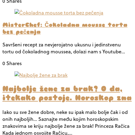
0 Shares
MisterChef: Čokoladna mousse torta
bez pečenja
Savršeni recept za nevjerojatno ukusnu i jedinstvenu
tortu od čokoladnog moussea, dolazi nam s Youtube…
0 Shares
Najbolje žene za brak? O da,
itekako postoje. Horoskop zna
Iako su sve žene dobre, neke su ipak malo bolje čak i od
onih najboljih… Saznajte među kojim horoskopskim
znakovima se kriju najbolje žene za brak! Princeza Račica
Kada jednom osvojite Račicu,…