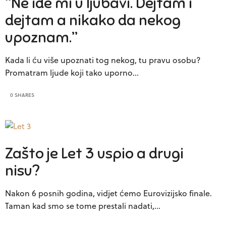
“Ne ide mi u ljubavi. Dejtam i
dejtam a nikako da nekog
upoznam.”
Kada li ću više upoznati tog nekog, tu pravu osobu?
Promatram ljude koji tako uporno…
0 SHARES
Zašto je Let 3 uspio a drugi
nisu?
Nakon 6 posnih godina, vidjet ćemo Eurovizijsko finale.
Taman kad smo se tome prestali nadati,…