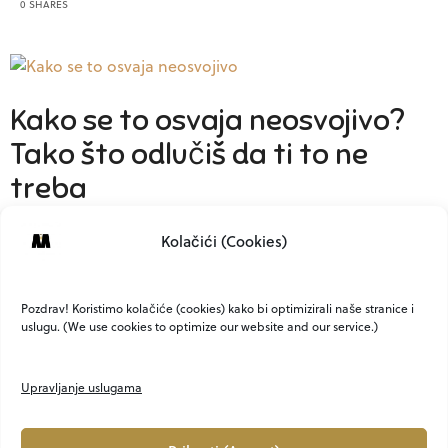
0 SHARES
Kako se to osvaja neosvojivo?
Tako što odlučiš da ti to ne
treba
Nikada do sad, nisu i muškarci i žene bili toliko izloženi
Kolačići (Cookies)
ogromnoj količini kontradiktornih savjeta…
0 SHARES
Pozdrav! Koristimo kolačiće (cookies) kako bi optimizirali naše stranice i
uslugu. (We use cookies to optimize our website and our service.)
Upravljanje uslugama
OLDER POSTS