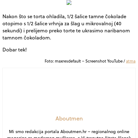
Nakon što se torta ohladila, 1/2 šalice tamne čokolade
otopimo s 1/2 šalice vrhnja za šlag u mikrovalnoj (40
sekundi) i prelijemo preko torte te ukrasimo naribanom
tamnom čokoladom.
Dobar tek!
Foto: maxresdefault – Screenshot YouTube /
atma
Aboutmen
Mi smo redakcija portala Aboutmen.hr – regionalnog online
magazina za modernog muškarca, a Vi trenutno čitate članak