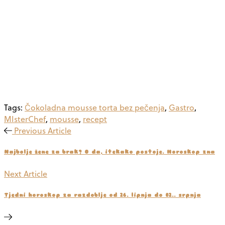
Tags:
Čokoladna mousse torta bez pečenja
,
Gastro
,
MIsterChef
,
mousse
,
recept
Previous Article
Najbolje žene za brak? O da, itekako postoje. Horoskop zna
Next Article
Tjedni horoskop za razdoblje od 26. lipnja do 02.. srpnja