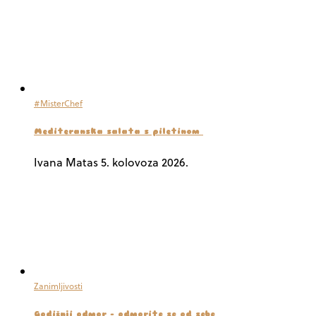
#MisterChef
Mediteranska salata s piletinom
Ivana Matas
5. kolovoza 2026.
Zanimljivosti
Godišnji odmor – odmorite se od sebe