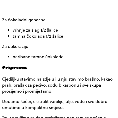
Za čokoladni ganache:
vrhnje za šlag 1/2 šalice
tamna čokolada 1/2 šalice
Za dekoraciju:
naribane tamne čokolade
Priprema:
Cjediljku stavimo na zdjelu i u nju stavimo brašno, kakao
prah, prašak za pecivo, sodu bikarbonu i sve skupa
prosijemo i promiješamo.
Dodamo šećer, ekstrakt vanilije, ulje, vodu i sve dobro
umutimo u kompaktnu smjesu.
Tavu nauljimo te dno prekrijemo papirom za pečenje