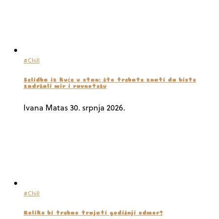
#Chill
Selidba iz kuće u stan: što trebate znati da biste
zadržali mir i ravnotežu
Ivana Matas
30. srpnja 2026.
#Chill
Koliko bi trebao trajati godišnji odmor?