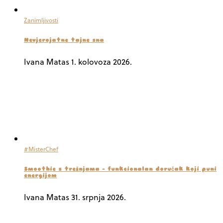
Zanimljivosti
Nevjerojatne tajne sna
Ivana Matas
1. kolovoza 2026.
#MisterChef
Smoothie s trešnjama – funkcionalan doručak koji puni
energijom
Ivana Matas
31. srpnja 2026.