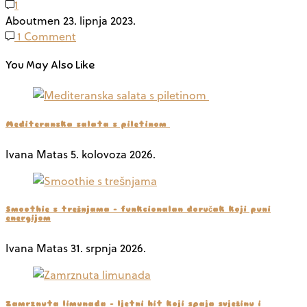
1
Aboutmen
23. lipnja 2023.
1 Comment
You May Also Like
Mediteranska salata s piletinom
Ivana Matas
5. kolovoza 2026.
Smoothie s trešnjama – funkcionalan doručak koji puni
energijom
Ivana Matas
31. srpnja 2026.
Zamrznuta limunada – ljetni hit koji spaja svježinu i