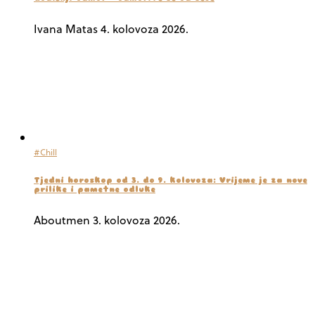
Ivana Matas
4. kolovoza 2026.
#Chill
Tjedni horoskop od 3. do 9. kolovoza: Vrijeme je za nove
prilike i pametne odluke
Aboutmen
3. kolovoza 2026.