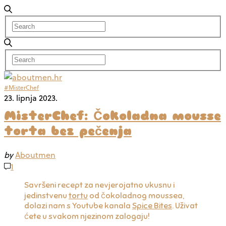
#MisterChef
23. lipnja 2023.
MisterChef: Čokoladna mousse
torta bez pečenja
by
Aboutmen
1
Savršeni recept za nevjerojatno ukusnu i
jedinstvenu
tortu
od čokoladnog moussea,
dolazi nam s Youtube kanala
Spice Bites
. Uživat
ćete u svakom njezinom zalogaju!