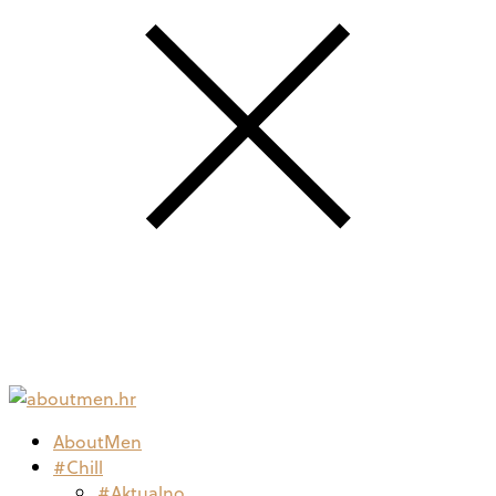
AboutMen
#Chill
#Aktualno