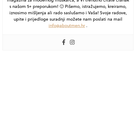
s našom 5+ preporukom! 🙂 Pišemo, istražujemo, kreiramo,
iznosimo mišljenja ali rado saslušamo i Vaša! Svoje radove,
upite i prijedloge suradnji možete nam poslati na mail
info@aboutmen.hr
.