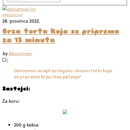
#MisterChef
28. prosinca 2022.
Brza torta koja se priprema
za 15 minuta
by
Aboutmen
2
Donosimo recept za laganu, ukusnu tortu koja
se priprema brzo i bez pečenja!
Sastojci:
Za koru:
200 g keksa