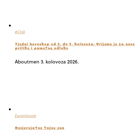
#Chill
Tjedni horoskop od 3. do 9. kolovoza: Vrijeme je za nove
prilike i pametne odluke
Aboutmen
3. kolovoza 2026.
Zanimljivosti
Nevjerojatne tajne sna