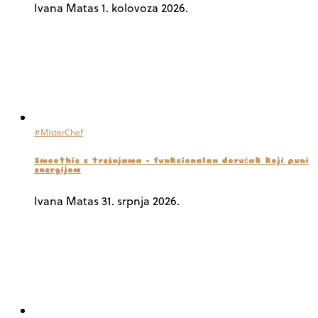
Ivana Matas
1. kolovoza 2026.
#MisterChef
Smoothie s trešnjama – funkcionalan doručak koji puni
energijom
Ivana Matas
31. srpnja 2026.