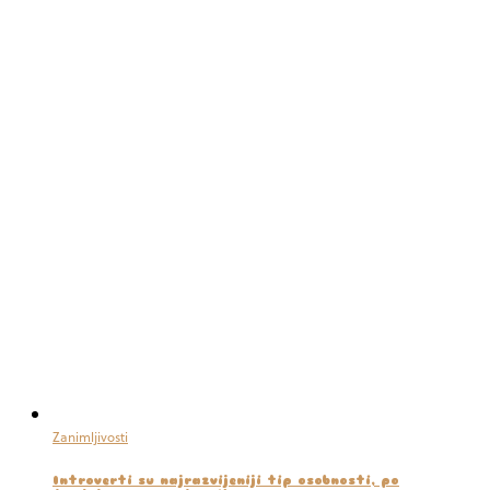
Zanimljivosti
Introverti su najrazvijeniji tip osobnosti, po