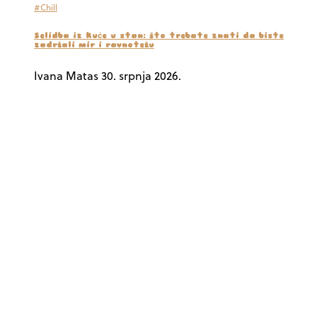
#Chill
Selidba iz kuće u stan: što trebate znati da biste
zadržali mir i ravnotežu
Ivana Matas
30. srpnja 2026.