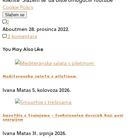
Cookie Policy
Slažem se
2
Aboutmen
28. prosinca 2022.
2 komentara
You May Also Like
Mediteranska salata s piletinom
Ivana Matas
5. kolovoza 2026.
Smoothie s trešnjama – funkcionalan doručak koji puni
energijom
Ivana Matas
31. srpnja 2026.