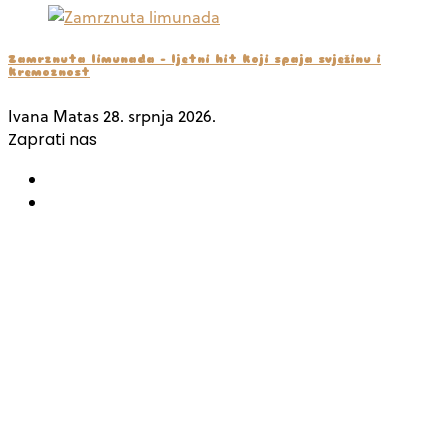
Zamrznuta limunada – ljetni hit koji spaja svježinu i
kremoznost
Ivana Matas
28. srpnja 2026.
Zaprati nas