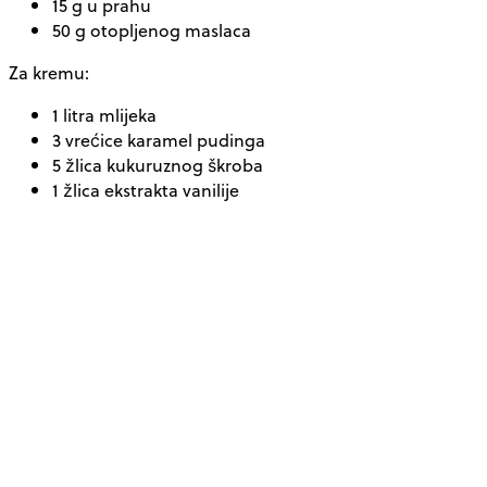
15 g u prahu
50 g otopljenog maslaca
Za kremu:
1 litra mlijeka
3 vrećice karamel pudinga
5 žlica kukuruznog škroba
1 žlica ekstrakta vanilije