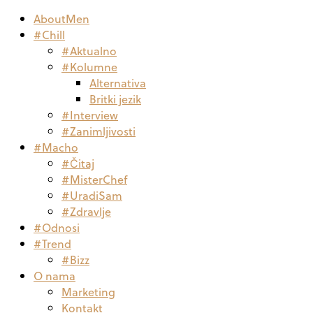
AboutMen
#Chill
#Aktualno
#Kolumne
Alternativa
Britki jezik
#Interview
#Zanimljivosti
#Macho
#Čitaj
#MisterChef
#UradiSam
#Zdravlje
#Odnosi
#Trend
#Bizz
O nama
Marketing
Kontakt