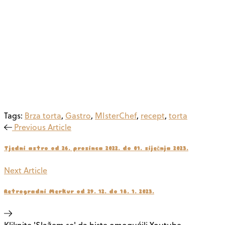
Tags:
Brza torta
,
Gastro
,
MIsterChef
,
recept
,
torta
Previous Article
Tjedni astro od 26. prosinca 2022. do 01. siječnja 2023.
Next Article
Retrogradni Merkur od 29. 12. do 18. 1. 2023.
Kliknite 'Slažem se' da biste omogućili Youtube