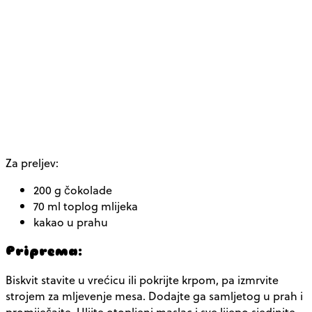
Za preljev:
200 g čokolade
70 ml toplog mlijeka
kakao u prahu
Priprema:
Biskvit stavite u vrećicu ili pokrijte krpom, pa izmrvite
strojem za mljevenje mesa. Dodajte ga samljetog u prah i
promiješajte. Ulijte otopljeni maslac i sve lijepo sjedinite