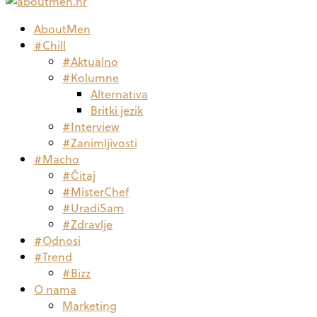
AboutMen
#Chill
#Aktualno
#Kolumne
Alternativa
Britki jezik
#Interview
#Zanimljivosti
#Macho
#Čitaj
#MisterChef
#UradiSam
#Zdravlje
#Odnosi
#Trend
#Bizz
O nama
Marketing