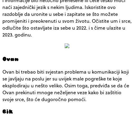
i informacije biti netočno prenesene ili ćete teško moći
naći zajednički jezik s nekim ljudima. Iskoristite ovo
razdoblje da uronite u sebe i zapitate se što možete
promijeniti i preokrenuti u svom životu. Očistite um i srce,
odlučite što ostavljate iza sebe u 2022. i s čime ulazite u
2023. godinu.
Ovan
Ovan bi trebao biti svjestan problema u komunikaciji koji
se javljaju na poslu jer su uvijek male pogreške te koje
eksplodiraju u nešto veliko. Osim toga, predviđa se da će
Ovan prekinuti mnoge neželjene veze kako bi zaštitio
svoje srce, što će dugoročno pomoći.
Bik