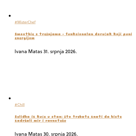
#MisterChef
Smoothie s trešnjama – funkcionalan doručak koji puni
energijom
Ivana Matas
31. srpnja 2026.
#Chill
Selidba iz kuće u stan: što trebate znati da biste
zadržali mir i ravnotežu
Ivana Matas
30. srpnja 2026.