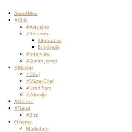
AboutMen
#Chill
#Aktualno
#Kolumne
Alternativa
Britki jezik
#Interview
#Zanimljivosti
#Macho
#Čitaj
#MisterChef
#UradiSam
#Zdravlje
#Odnosi
#Trend
#Bizz
O nama
Marketing