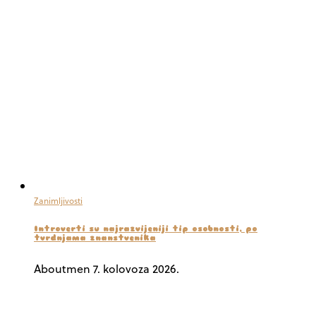
Zanimljivosti
Introverti su najrazvijeniji tip osobnosti, po
tvrdnjama znanstvenika
Aboutmen
7. kolovoza 2026.