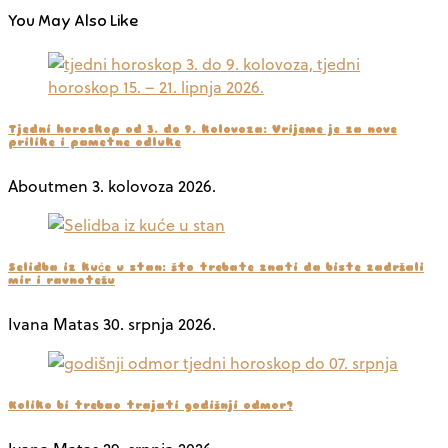
You May Also Like
Tjedni horoskop od 3. do 9. kolovoza: Vrijeme je za nove
prilike i pametne odluke
Aboutmen
3. kolovoza 2026.
Selidba iz kuće u stan: što trebate znati da biste zadržali
mir i ravnotežu
Ivana Matas
30. srpnja 2026.
Koliko bi trebao trajati godišnji odmor?