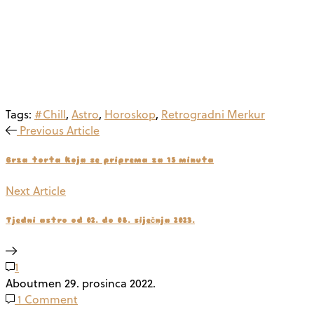
Tags:
#Chill
,
Astro
,
Horoskop
,
Retrogradni Merkur
Previous Article
Brza torta koja se priprema za 15 minuta
Next Article
Tjedni astro od 02. do 08. siječnja 2023.
1
Aboutmen
29. prosinca 2022.
1 Comment