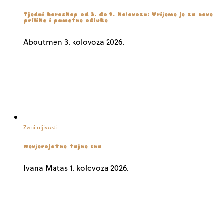
Tjedni horoskop od 3. do 9. kolovoza: Vrijeme je za nove
prilike i pametne odluke
Aboutmen
3. kolovoza 2026.
Zanimljivosti
Nevjerojatne tajne sna
Ivana Matas
1. kolovoza 2026.