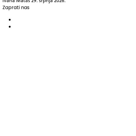
Ivana Matas
29. srpnja 2026.
Zaprati nas