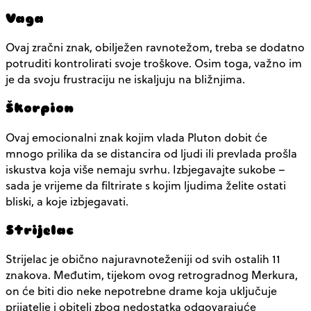
Vaga
Ovaj zračni znak, obilježen ravnotežom, treba se dodatno
potruditi kontrolirati svoje troškove. Osim toga, važno im
je da svoju frustraciju ne iskaljuju na bližnjima.
Škorpion
Ovaj emocionalni znak kojim vlada Pluton dobit će
mnogo prilika da se distancira od ljudi ili prevlada prošla
iskustva koja više nemaju svrhu. Izbjegavajte sukobe –
sada je vrijeme da filtrirate s kojim ljudima želite ostati
bliski, a koje izbjegavati.
Strijelac
Strijelac je obično najuravnoteženiji od svih ostalih 11
znakova. Međutim, tijekom ovog retrogradnog Merkura,
on će biti dio neke nepotrebne drame koja uključuje
prijatelje i obitelj zbog nedostatka odgovarajuće