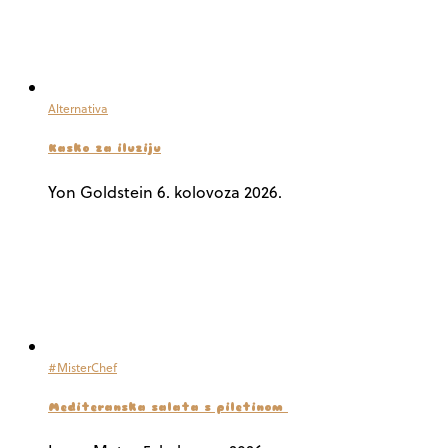
Alternativa
Kasko za iluziju
Yon Goldstein
6. kolovoza 2026.
#MisterChef
Mediteranska salata s piletinom