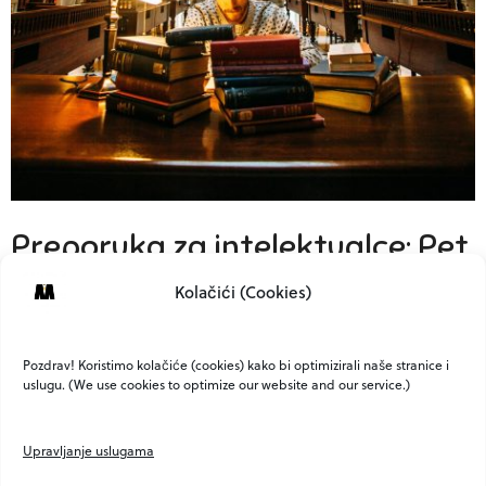
Preporuka za intelektualce: Pet
naslova koje morate pročitati
Kolačići (Cookies)
Razgovarali smo s Bartulom Vlahovićem, pokretačem i
suvlasnikom naše najperspektivnije mlade izdavačke
Pozdrav! Koristimo kolačiće (cookies) kako bi optimizirali naše stranice i
kuće – Naklade…
uslugu. (We use cookies to optimize our website and our service.)
0 SHARES
Upravljanje uslugama