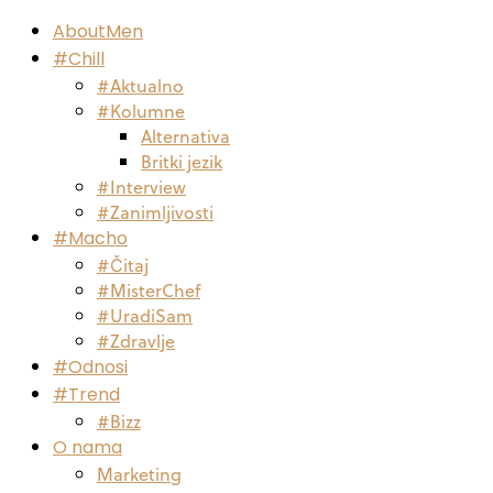
AboutMen
#Chill
#Aktualno
#Kolumne
Alternativa
Britki jezik
#Interview
#Zanimljivosti
#Macho
#Čitaj
#MisterChef
#UradiSam
#Zdravlje
#Odnosi
#Trend
#Bizz
O nama
Marketing