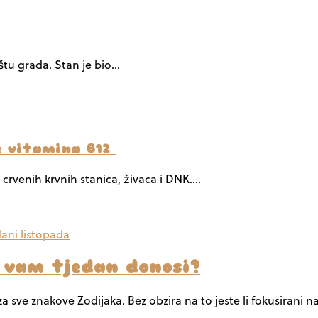
ištu grada. Stan je bio…
e vitamina B12
 crvenih krvnih stanica, živaca i DNK.…
o vam tjedan donosi?
a sve znakove Zodijaka. Bez obzira na to jeste li fokusirani na