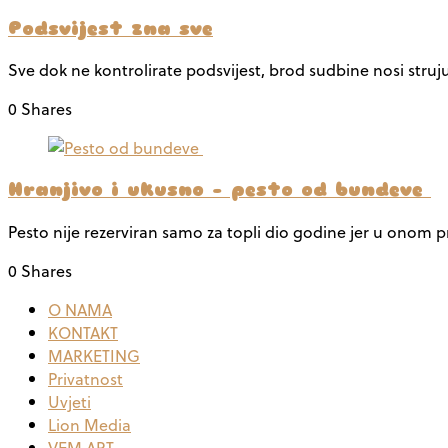
Podsvijest zna sve
Sve dok ne kontrolirate podsvijest, brod sudbine nosi struj
0 Shares
Hranjivo i ukusno – pesto od bundeve
Pesto nije rezerviran samo za topli dio godine jer u onom
0 Shares
O NAMA
KONTAKT
MARKETING
Privatnost
Uvjeti
Lion Media
VEM ART