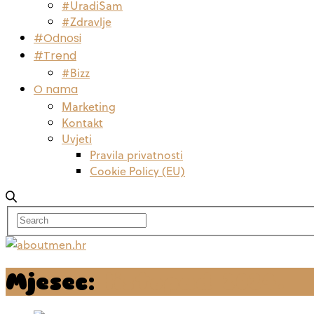
#UradiSam
#Zdravlje
#Odnosi
#Trend
#Bizz
O nama
Marketing
Kontakt
Uvjeti
Pravila privatnosti
Cookie Policy (EU)
Mjesec:
listopad 2024.