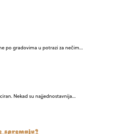
ovine po gradovima u potrazi za nečim…
iciran. Nekad su najjednostavnija…
de spremaju?