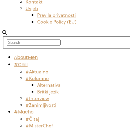
Kontakt
Uvjeti
Pravila privatnosti
Cookie Policy (EU)
AboutMen
#Chill
#Aktualno
#Kolumne
Alternativa
Britki jezik
#Interview
#Zanimljivosti
#Macho
#Čitaj
#MisterChef