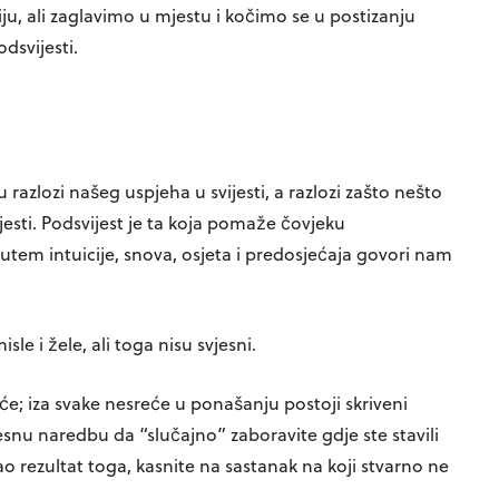
iju, ali zaglavimo u mjestu i kočimo se u postizanju
odsvijesti.
u razlozi našeg uspjeha u svijesti, a razlozi zašto nešto
jesti. Podsvijest je ta koja pomaže čovjeku
utem intuicije, snova, osjeta i predosjećaja govori nam
sle i žele, ali toga nisu svjesni.
će; iza svake nesreće u ponašanju postoji skriveni
snu naredbu da “slučajno” zaboravite gdje ste stavili
ao rezultat toga, kasnite na sastanak na koji stvarno ne