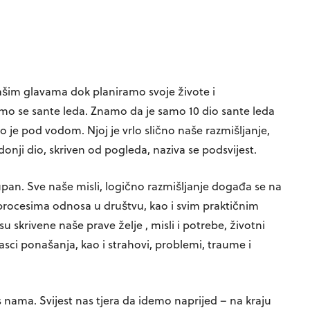
ašim glavama dok planiramo svoje živote i
mo se sante leda. Znamo da je samo 10 dio sante leda
o je pod vodom. Njoj je vrlo slično naše razmišljanje,
 donji dio, skriven od pogleda, naziva se podsvijest.
upan. Sve naše misli, logično razmišljanje događa se na
im procesima odnosa u društvu, kao i svim praktičnim
 skrivene naše prave želje , misli i potrebe, životni
sci ponašanja, kao i strahovi, problemi, traume i
 nama. Svijest nas tjera da idemo naprijed – na kraju