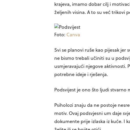
krajeva, imamo dobar cilj i motivac
željenih visina. A to su već trikovi p
Foto:
Canva
Svi se planovi ruše kao pijesak jer s
ne bismo trebali učiniti su u podsvi
usmjeravajući njegove aktivnosti. P
potrebne ideje i rješenja.
Podsvijest je ono što ljudi stvarno mi
Psiholozi znaju da ne postoje nesre
motiv. Ovaj podsvjesni um daje svje
dokumente prije izlaska iz kuće. I k
želite ili se bojite otići.