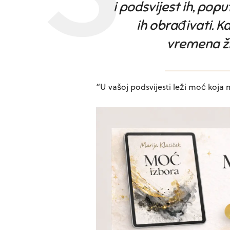
i podsvijest ih, popu
ih obrađivati. K
vremena ži
“U vašoj podsvijesti leži moć koja 