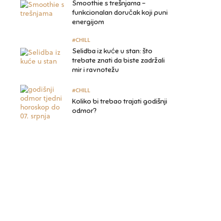
Smoothie s trešnjama –
funkcionalan doručak koji puni
energijom
#CHILL
Selidba iz kuće u stan: što
trebate znati da biste zadržali
mir i ravnotežu
#CHILL
Koliko bi trebao trajati godišnji
odmor?