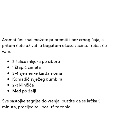
Aromatični chai možete pripremiti i bez crnog čaja, a
pritom ćete uživati u bogatom okusu začina. Trebat će
vam:
2 šalice mlijeka po izboru
1 štapić cimeta
3-4 sjemenke kardamoma
Komadić svježeg đumbira
2-3 klinčića
Med po želji
Sve sastojke zagrijte do vrenja, pustite da se krčka 5
minuta, procijedite i poslužite toplo.