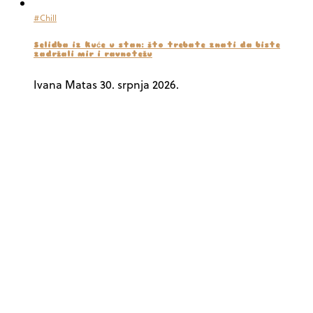
#Chill
Selidba iz kuće u stan: što trebate znati da biste
zadržali mir i ravnotežu
Ivana Matas
30. srpnja 2026.