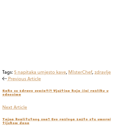
Tags:
5 napitaka umjesto kave
,
MIsterChef
,
zdravlje
Previous Article
Kako se zdravo svađati? Vještina koja čini razliku u
odnosima
Next Article
Tajna kvalitetnog sna? Evo razloga zašto ste umorni
tijekom dana