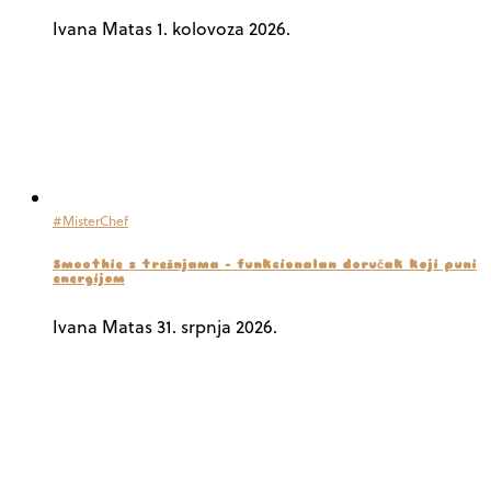
Ivana Matas
1. kolovoza 2026.
#MisterChef
Smoothie s trešnjama – funkcionalan doručak koji puni
energijom
Ivana Matas
31. srpnja 2026.