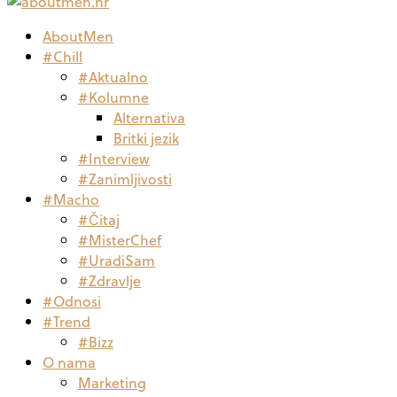
AboutMen
#Chill
#Aktualno
#Kolumne
Alternativa
Britki jezik
#Interview
#Zanimljivosti
#Macho
#Čitaj
#MisterChef
#UradiSam
#Zdravlje
#Odnosi
#Trend
#Bizz
O nama
Marketing