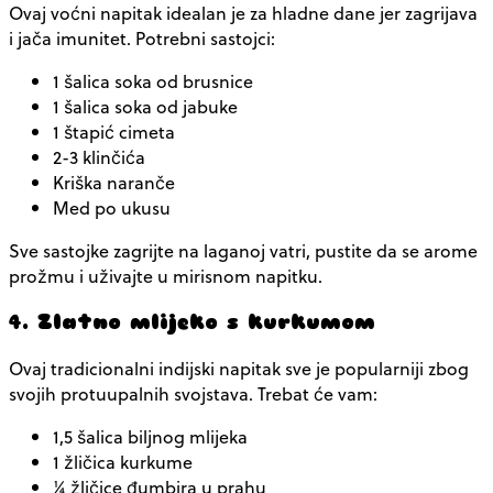
Ovaj voćni napitak idealan je za hladne dane jer zagrijava
i jača imunitet. Potrebni sastojci:
1 šalica soka od brusnice
1 šalica soka od jabuke
1 štapić cimeta
2-3 klinčića
Kriška naranče
Med po ukusu
Sve sastojke zagrijte na laganoj vatri, pustite da se arome
prožmu i uživajte u mirisnom napitku.
4. Zlatno mlijeko s kurkumom
Ovaj tradicionalni indijski napitak sve je popularniji zbog
svojih protuupalnih svojstava. Trebat će vam:
1,5 šalica biljnog mlijeka
1 žličica kurkume
¼ žličice đumbira u prahu