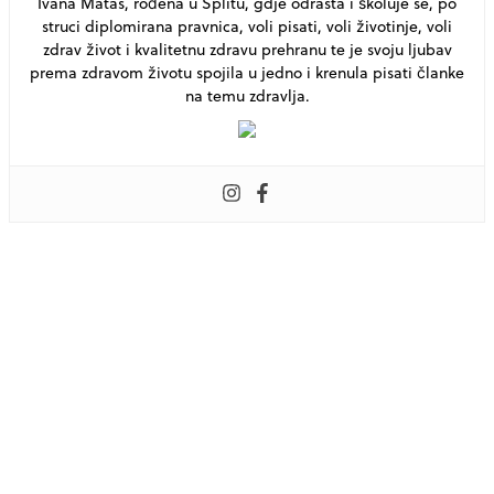
Ivana Matas, rođena u Splitu, gdje odrasta i školuje se, po
struci diplomirana pravnica, voli pisati, voli životinje, voli
zdrav život i kvalitetnu zdravu prehranu te je svoju ljubav
prema zdravom životu spojila u jedno i krenula pisati članke
na temu zdravlja.