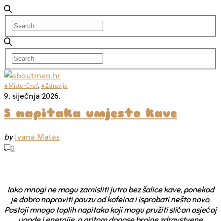
#MisterChef
,
#Zdravlje
9. siječnja 2026.
5 napitaka umjesto kave
by
Ivana Matas
0
Iako mnogi ne mogu zamisliti jutro bez šalice kave, ponekad
je dobro napraviti pauzu od kofeina i isprobati nešto novo.
Postoji mnogo toplih napitaka koji mogu pružiti sličan osjećaj
ugode i energije, a pritom donose brojne zdravstvene