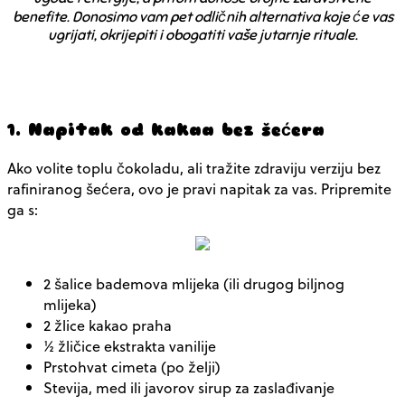
benefite. Donosimo vam pet odličnih alternativa koje će vas
ugrijati, okrijepiti i obogatiti vaše jutarnje rituale.
1. Napitak od kakaa bez šećera
Ako volite toplu čokoladu, ali tražite zdraviju verziju bez
rafiniranog šećera, ovo je pravi napitak za vas. Pripremite
ga s:
2 šalice bademova mlijeka (ili drugog biljnog
mlijeka)
2 žlice kakao praha
½ žličice ekstrakta vanilije
Prstohvat cimeta (po želji)
Stevija, med ili javorov sirup za zaslađivanje