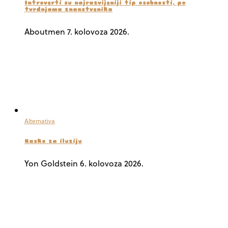
Introverti su najrazvijeniji tip osobnosti, po
tvrdnjama znanstvenika
Aboutmen
7. kolovoza 2026.
Alternativa
Kasko za iluziju
Yon Goldstein
6. kolovoza 2026.