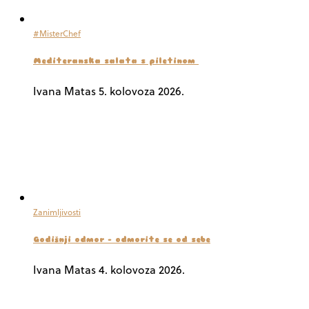
#MisterChef
Mediteranska salata s piletinom
Ivana Matas
5. kolovoza 2026.
Zanimljivosti
Godišnji odmor – odmorite se od sebe
Ivana Matas
4. kolovoza 2026.