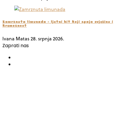
Zamrznuta limunada – ljetni hit koji spaja svježinu i
kremoznost
Ivana Matas
28. srpnja 2026.
Zaprati nas