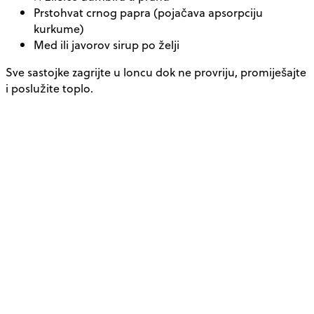
Prstohvat crnog papra (pojačava apsorpciju
kurkume)
Med ili javorov sirup po želji
Sve sastojke zagrijte u loncu dok ne provriju, promiješajte
i poslužite toplo.