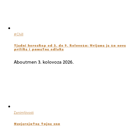
#Chill
Tjedni horoskop od 3. do 9. kolovoza: Vrijeme je za nove
prilike i pametne odluke
Aboutmen
3. kolovoza 2026.
Zanimljivosti
Nevjerojatne tajne sna