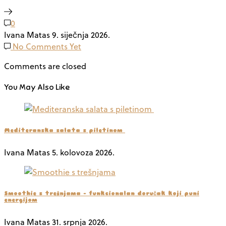
0
Ivana Matas
9. siječnja 2026.
No Comments Yet
Comments are closed
You May Also Like
Mediteranska salata s piletinom
Ivana Matas
5. kolovoza 2026.
Smoothie s trešnjama – funkcionalan doručak koji puni
energijom
Ivana Matas
31. srpnja 2026.