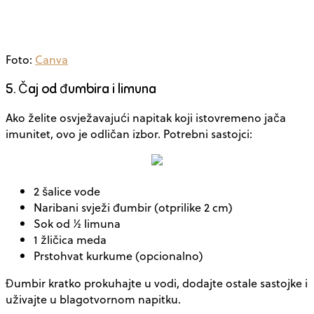
Foto:
Canva
5. Čaj od đumbira i limuna
Ako želite osvježavajući napitak koji istovremeno jača
imunitet, ovo je odličan izbor. Potrebni sastojci:
2 šalice vode
Naribani svježi đumbir (otprilike 2 cm)
Sok od ½ limuna
1 žličica meda
Prstohvat kurkume (opcionalno)
Đumbir kratko prokuhajte u vodi, dodajte ostale sastojke i
uživajte u blagotvornom napitku.