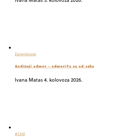
Zanimljivosti
Godišnji odmor – odmorite se od sebe
Ivana Matas
4. kolovoza 2026.
#Chill