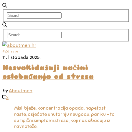
#Zdravlje
11. listopada 2025.
Nesvakidašnji načini
oslobađanja od stresa
by
Aboutmen
2
Misli bježe, koncentracija opada, napetost
raste, osjećate unutarnju neugodu, paniku – to
su tipični simptomi stresa, koji nas izbacuju iz
ravnoteže.