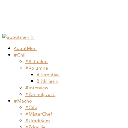
AboutMen
#Chill
#Aktualno
#Kolumne
Alternativa
Britki jezik
#Interview
#Zanimljivosti
#Macho
#Čitaj
#MisterChef
#UradiSam
#Zdravlje