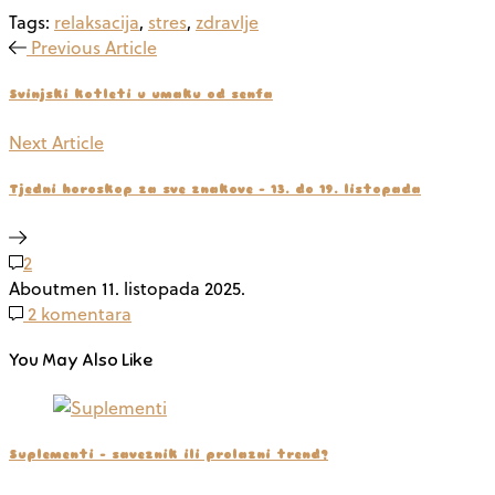
Tags:
relaksacija
,
stres
,
zdravlje
Previous Article
Svinjski kotleti u umaku od senfa
Next Article
Tjedni horoskop za sve znakove – 13. do 19. listopada
2
Aboutmen
11. listopada 2025.
2 komentara
You May Also Like
Suplementi – saveznik ili prolazni trend?