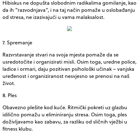
Hibiskus ne dopušta slobodnim radikalima gomilanje, kao
da ih “razvodnjava”, i na taj način pomaže u oslobađanju
od stresa, ne izazivajući u vama malaksalost.
7. Spremanje
Razvrstavanje stvari na svoja mjesta pomaže da se
usredotočite i organizirati misli. Osim toga, uredne police,
ladice i ormari, daju pozitivan psihološki učinak – vanjska
uređenost i organiziranost nesvjesno se prenosi na naš
život.
8. Ples
Obavezno plešite kod kuće. Ritmički pokreti uz glazbu
idilično pomažu u eliminiranju stresa. Osim toga, ples
doživljavamo kao zabavu, za razliku od sličnih vježbi u
fitness klubu.