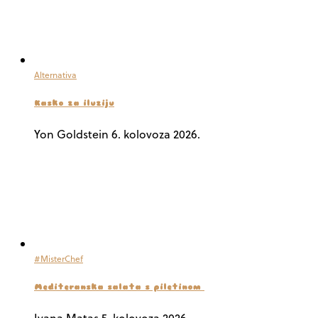
Alternativa
Kasko za iluziju
Yon Goldstein
6. kolovoza 2026.
#MisterChef
Mediteranska salata s piletinom
Ivana Matas
5. kolovoza 2026.