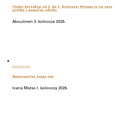
Tjedni horoskop od 3. do 9. kolovoza: Vrijeme je za nove
prilike i pametne odluke
Aboutmen
3. kolovoza 2026.
Zanimljivosti
Nevjerojatne tajne sna
Ivana Matas
1. kolovoza 2026.