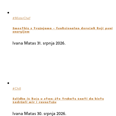
#MisterChef
Smoothie s trešnjama – funkcionalan doručak koji puni
energijom
Ivana Matas
31. srpnja 2026.
#Chill
Selidba iz kuće u stan: što trebate znati da biste
zadržali mir i ravnotežu
Ivana Matas
30. srpnja 2026.