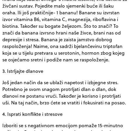
živčani sustav. Pojedite malo sjemenki buće ili šaku
oraha. Ili još praktičnije- 1 bananu! Banane su izvrstan
izvor vitamina B6, vitamina C, magnezija, riboflavina i
biotina. Također su bogate željezom. Što to znači? To
znači da banana izvrsno hrani naše živce, brani nas od
depresije i stresa. Banana je zaista jamstvo dobrog
raspoloženja! Naime, ona sadrži bjelančevinu triptofan
koja se u tijelu pretvara u serotonin, hormon zbog kojeg
se osjećamo sretni i podiže nam se raspoloženje.
3. Istrljajte dlanove
Još jedan način da se ublaži napetost i izbjegne stres.
Potrebno je svom snagom protrljati dlan o dlan, dok
dlanovi ne postanu vrući. Također je korisno i protrljati
uši. Na taj način, brzo ćete se vratiti i fokusirati na posao.
4. Isprati konflikte i stresove
Izboriti se s negativnom emocijom pomaže 15-minutno