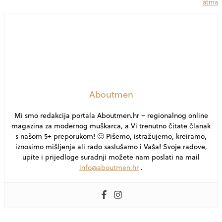
atma
Aboutmen
Mi smo redakcija portala Aboutmen.hr – regionalnog online
magazina za modernog muškarca, a Vi trenutno čitate članak
s našom 5+ preporukom! 🙂 Pišemo, istražujemo, kreiramo,
iznosimo mišljenja ali rado saslušamo i Vaša! Svoje radove,
upite i prijedloge suradnji možete nam poslati na mail
info@aboutmen.hr
.