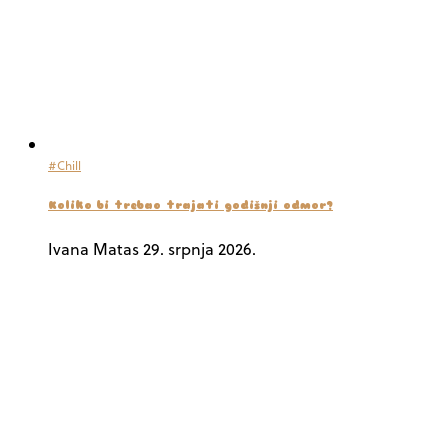
#Chill
Koliko bi trebao trajati godišnji odmor?
Ivana Matas
29. srpnja 2026.