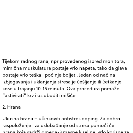
Tijekom radnog rana, npr provedenog ispred monitora,
mimična muskulatura postaje vrlo napeta, tako da glava
postaje vrlo teška i počinje boljeti. Jedan od načina
izbjegavanja i uklanjanja stresa je češljanje ili četkanje
kose u trajanju 10-15 minuta. Ova procedura pomaže
“aktivirati” krv i osloboditi mišiće.
2. Hrana
Ukusna hrana – učinkoviti antistres doping. Za dobro
raspoloženje i za oslobađanje od stresa pomoći će
hrana koja sadrži omega-3 masne kiseline, vrlo korisne za