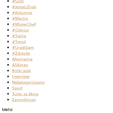
#Girlz
#JesteLiZnali
#Kolumne
#Macho
#MisterChef
#Odnosi
#Satira
#Trend
#UradiSam
#Zdravlje
Alternativa
ASKman
Britki jezik
Interview
Nekategorizirano
Sport
Sulac sa škoja
Zanimljivosti
Meta