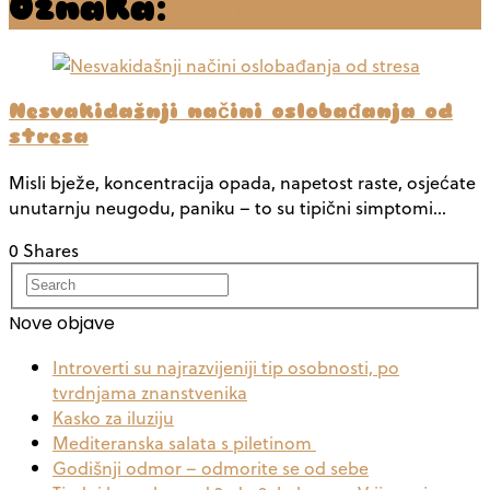
Oznaka:
relaksacija
Nesvakidašnji načini oslobađanja od
stresa
Misli bježe, koncentracija opada, napetost raste, osjećate
unutarnju neugodu, paniku – to su tipični simptomi…
0 Shares
Nove objave
Introverti su najrazvijeniji tip osobnosti, po
tvrdnjama znanstvenika
Kasko za iluziju
Mediteranska salata s piletinom
Godišnji odmor – odmorite se od sebe