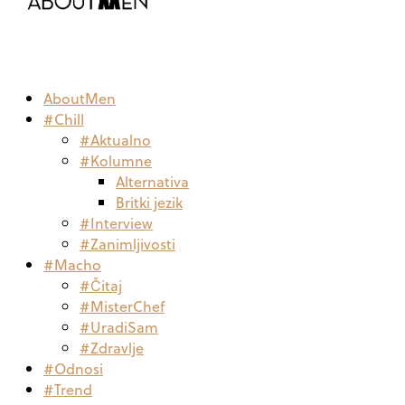
AboutMen
#Chill
#Aktualno
#Kolumne
Alternativa
Britki jezik
#Interview
#Zanimljivosti
#Macho
#Čitaj
#MisterChef
#UradiSam
#Zdravlje
#Odnosi
#Trend