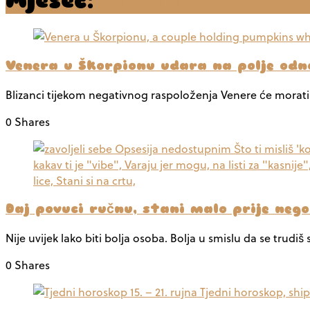
Venera u Škorpionu udara na polje odn
Blizanci tijekom negativnog raspoloženja Venere će morati p
0 Shares
Daj povuci ručnu, stani malo prije neg
Nije uvijek lako biti bolja osoba. Bolja u smislu da se trudiš
0 Shares