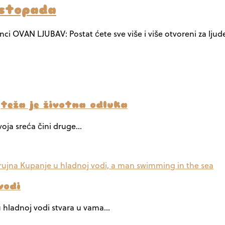
istopada
zanci OVAN LJUBAV: Postat ćete sve više i više otvoreni za lju
jteža je životna odluka
tvoja sreća čini druge…
vodi
 hladnoj vodi stvara u vama…