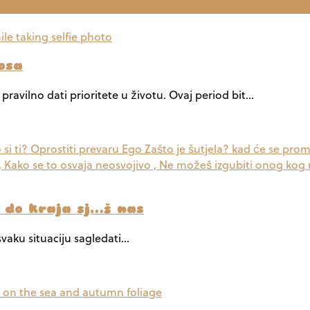
osa
ravilno dati prioritete u životu. Ovaj period bit…
o do kraja sj…š nas
 svaku situaciju sagledati…