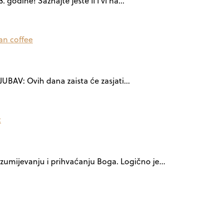
 godine! Saznajte jeste li i vi na…
 LJUBAV: Ovih dana zaista će zasjati…
razumijevanju i prihvaćanju Boga. Logično je…