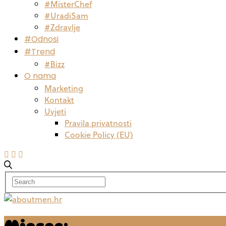
#MisterChef
#UradiSam
#Zdravlje
#Odnosi
#Trend
#Bizz
O nama
Marketing
Kontakt
Uvjeti
Pravila privatnosti
Cookie Policy (EU)
Mjesec:
listopad 2022.