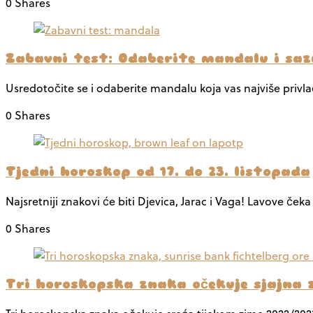
0 Shares
Zabavni test: Odaberite mandalu i sazn
Usredotočite se i odaberite mandalu koja vas najviše privl
0 Shares
Tjedni horoskop od 17. do 23. listopada
Najsretniji znakovi će biti Djevica, Jarac i Vaga! Lavove ček
0 Shares
Tri horoskopska znaka očekuje sjajna z