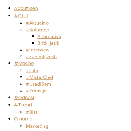
AboutMen
#Chill
#Aktualno
#Kolumne
Alternativa
Britki jezik
#Interview
#Zanimljivosti
#Macho
#Čitaj
#MisterChef
#UradiSam
#Zdravlje
#Odnosi
#Trend
#Bizz
O nama
Marketing