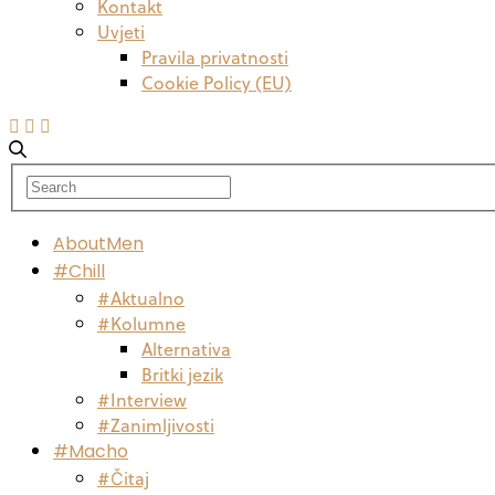
Kontakt
Uvjeti
Pravila privatnosti
Cookie Policy (EU)
AboutMen
#Chill
#Aktualno
#Kolumne
Alternativa
Britki jezik
#Interview
#Zanimljivosti
#Macho
#Čitaj