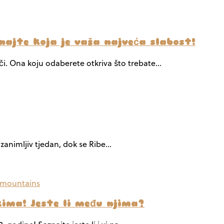
ajte koja je vaša najveća slabost!
ači. Ona koju odaberete otkriva što trebate…
a zanimljiv tjedan, dok se Ribe…
ima! Jeste li među njima?