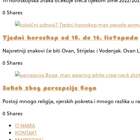
Tri horoskopska znaka očekuje sreća tijekom zime 2022/2023.
0 Shares
Tjedni horoskop od 10. do 16. listopada
Najsretniji znakovi će biti Ovan, Strijelac i Vodenjak. Ovan
0 Shares
Sukob zbog percepcije Boga
Postoji mnogo religija, vjerskih pokreta i mnogo razlika u 
0 Shares
O NAMA
KONTAKT
MARKETING