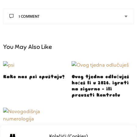
1 COMMENT
You May Also Like
Kako nas psi opuštaju?
Ovog tjedna odlučuješ
hoćeš li u 2026. igrati
na sigurno – ili
preuzeti kontrolu
Novogodišnja
Kolačići (Cookies)
numerologija – koja je