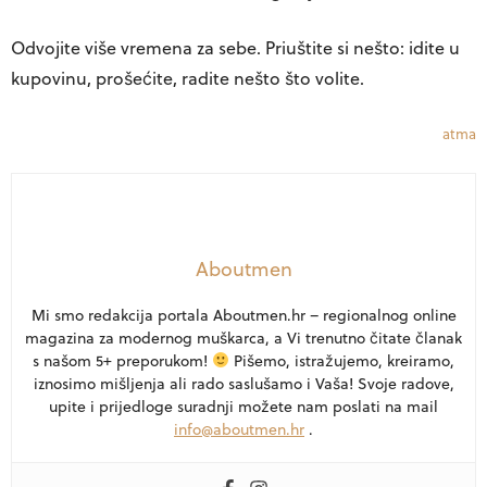
Odvojite više vremena za sebe. Priuštite si nešto: idite u
kupovinu, prošećite, radite nešto što volite.
atma
Aboutmen
Mi smo redakcija portala Aboutmen.hr – regionalnog online
magazina za modernog muškarca, a Vi trenutno čitate članak
s našom 5+ preporukom!
Pišemo, istražujemo, kreiramo,
iznosimo mišljenja ali rado saslušamo i Vaša! Svoje radove,
upite i prijedloge suradnji možete nam poslati na mail
info@aboutmen.hr
.