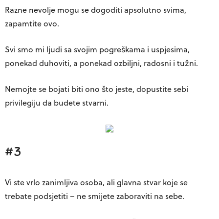
Razne nevolje mogu se dogoditi apsolutno svima,
zapamtite ovo.
Svi smo mi ljudi sa svojim pogreškama i uspjesima,
ponekad duhoviti, a ponekad ozbiljni, radosni i tužni.
Nemojte se bojati biti ono što jeste, dopustite sebi
privilegiju da budete stvarni.
#3
Vi ste vrlo zanimljiva osoba, ali glavna stvar koje se
trebate podsjetiti – ne smijete zaboraviti na sebe.