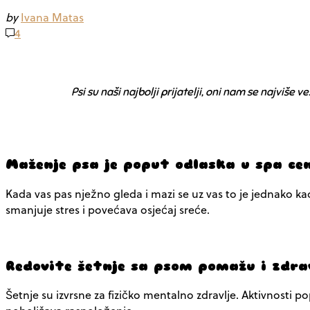
by
Ivana Matas
4
Psi su naši najbolji prijatelji, oni nam se najviše 
Maženje psa je poput odlaska u spa ce
Kada vas pas nježno gleda i mazi se uz vas to je jednako ka
smanjuje stres i povećava osjećaj sreće.
Redovite šetnje sa psom pomažu i zdra
Šetnje su izvrsne za fizičko mentalno zdravlje. Aktivnosti