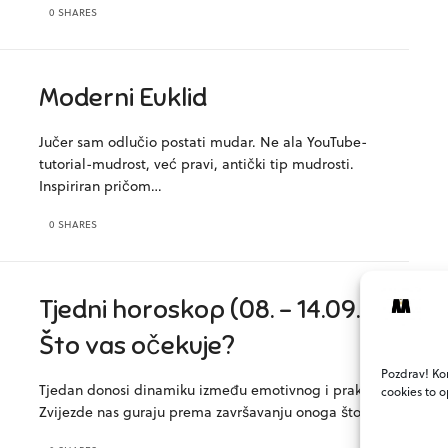
0 SHARES
Moderni Euklid
Jučer sam odlučio postati mudar. Ne ala YouTube-
tutorial-mudrost, već pravi, antički tip mudrosti.
Inspiriran pričom…
0 SHARES
Tjedni horoskop (08. – 14.09.)
Što vas očekuje?
Pozdrav! Kor
Tjedan donosi dinamiku između emotivnog i praktičnog.
cookies to o
Zvijezde nas guraju prema završavanju onoga što smo…