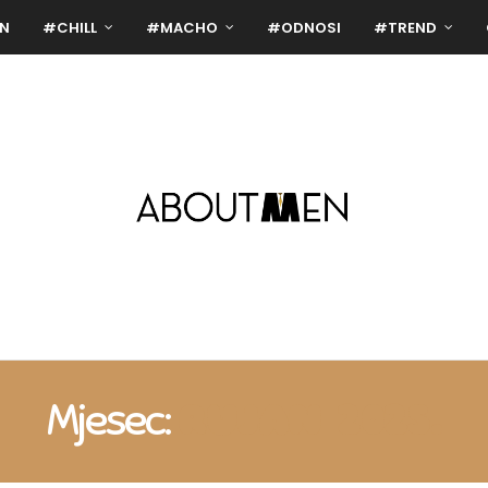
N
#CHILL
#MACHO
#ODNOSI
#TREND
Mjesec:
RUJAN 2025.