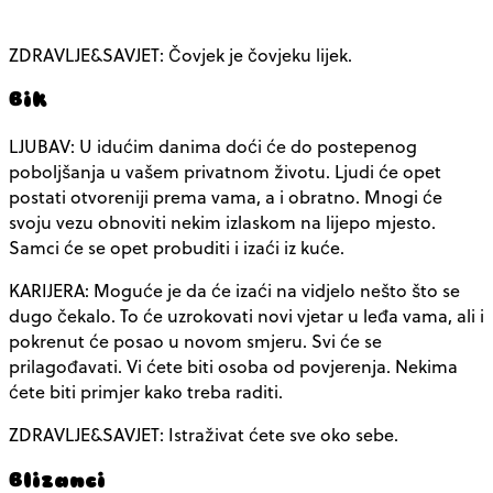
ZDRAVLJE&SAVJET: Čovjek je čovjeku lijek.
Bik
LJUBAV: U idućim danima doći će do postepenog
poboljšanja u vašem privatnom životu. Ljudi će opet
postati otvoreniji prema vama, a i obratno. Mnogi će
svoju vezu obnoviti nekim izlaskom na lijepo mjesto.
Samci će se opet probuditi i izaći iz kuće.
KARIJERA: Moguće je da će izaći na vidjelo nešto što se
dugo čekalo. To će uzrokovati novi vjetar u leđa vama, ali i
pokrenut će posao u novom smjeru. Svi će se
prilagođavati. Vi ćete biti osoba od povjerenja. Nekima
ćete biti primjer kako treba raditi.
ZDRAVLJE&SAVJET: Istraživat ćete sve oko sebe.
Blizanci