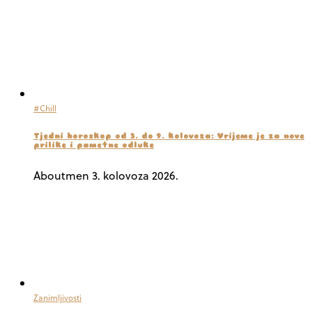
#Chill
Tjedni horoskop od 3. do 9. kolovoza: Vrijeme je za nove
prilike i pametne odluke
Aboutmen
3. kolovoza 2026.
Zanimljivosti