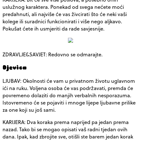
uslužnog karaktera. Ponekad od svega nećete moći
predahnuti, ali najviše će vas živcirati što će neki vaši
kolege ili suradnici funkcionirati i više nego aljkavo.
Pokušat ćete ih usmjeriti da rade savjesnije.
ZDRAVLJE&SAVJET: Redovno se odmarajte.
Djevica
LJUBAV: Okolnosti će vam u privatnom životu uglavnom
ići na ruku. Voljena osoba će vas podržavati, premda će
povremeno dolaziti do manjih verbalnih nesporazuma.
Istovremeno će se pojaviti i mnoge lijepe ljubavne prilike
za one koji su još sami.
KARIJERA: Dva koraka prema naprijed pa jedan prema
nazad. Tako bi se mogao opisati vaš radni tjedan ovih
dana. Ipak, kad zbrojite sve, otišli ste barem jedan korak