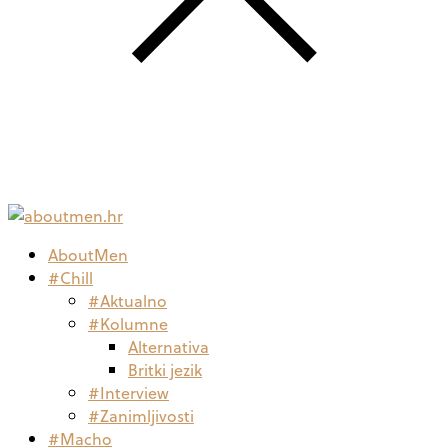
AboutMen
#Chill
#Aktualno
#Kolumne
Alternativa
Britki jezik
#Interview
#Zanimljivosti
#Macho