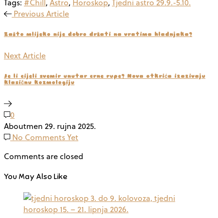
Tags:
#Chill
,
Astro
,
Horoskop
,
Tjedni astro 29.9.-5.10.
Previous Article
Zašto mlijeko nije dobro držati na vratima hladnjaka?
Next Article
Je li cijeli svemir unutar crne rupe? Nova otkrića izazivaju
klasičnu kozmologiju
0
Aboutmen
29. rujna 2025.
No Comments Yet
Comments are closed
You May Also Like