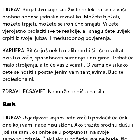
LJUBAV: Bogatstvo koje sad živite reflektira se na vaše
osobne odnose jednako raznoliko. Možete bježati,
možete trpjeti, možete se ironično smijati. Vi ćete
vjerojatno prolaziti sve te reakcije, ali snagu ćete uvijek
crpiti iz svoje ljubavi i međusobnog povjerenja.
KARIJERA: Bit će još nekih malih borbi čiji će rezultat
ovisiti o vašoj sposobnosti suradnje s drugima. Trebat će
malo strpljenja, a to će vas živcirati. O vama ovisi kako
ćete se nositi s postavljenim vam zahtjevima. Budite
profesionalni.
ZDRAVLJE&SAVJET: Ne može se ništa na silu.
Rak
LJUBAV: Uvjerljivost kojom ćete zračiti privlačit će čak i
one koji vam inače nisu skloni. Ako tražite srodnu dušu i
još ste sami, oslonite se u potpunosti na svoje
samopouzdanje. Čak i ako u početku sve ne bude išlo