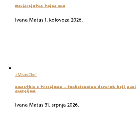
Nevjerojatne tajne sna
Ivana Matas
1. kolovoza 2026.
#MisterChef
Smoothie s trešnjama – funkcionalan doručak koji puni
energijom
Ivana Matas
31. srpnja 2026.