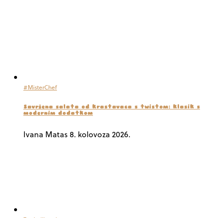
#MisterChef
Savršena salata od krastavaca s twistom: klasik s
modernim dodatkom
Ivana Matas
8. kolovoza 2026.