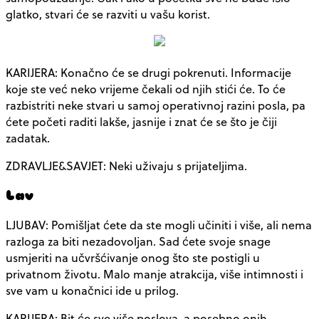
glatko, stvari će se razviti u vašu korist.
KARIJERA: Konačno će se drugi pokrenuti. Informacije
koje ste već neko vrijeme čekali od njih stići će. To će
razbistriti neke stvari u samoj operativnoj razini posla, pa
ćete početi raditi lakše, jasnije i znat će se što je čiji
zadatak.
ZDRAVLJE&SAVJET: Neki uživaju s prijateljima.
Lav
LJUBAV: Pomišljat ćete da ste mogli učiniti i više, ali nema
razloga za biti nezadovoljan. Sad ćete svoje snage
usmjeriti na učvršćivanje onog što ste postigli u
privatnom životu. Malo manje atrakcija, više intimnosti i
sve vam u konačnici ide u prilog.
KARIJERA: Bit će sve više poslova, a posebno onih