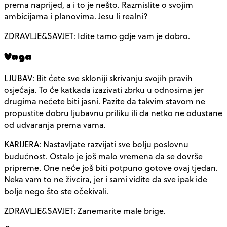
prema naprijed, a i to je nešto. Razmislite o svojim
ambicijama i planovima. Jesu li realni?
ZDRAVLJE&SAVJET: Idite tamo gdje vam je dobro.
Vaga
LJUBAV: Bit ćete sve skloniji skrivanju svojih pravih
osjećaja. To će katkada izazivati zbrku u odnosima jer
drugima nećete biti jasni. Pazite da takvim stavom ne
propustite dobru ljubavnu priliku ili da netko ne odustane
od udvaranja prema vama.
KARIJERA: Nastavljate razvijati sve bolju poslovnu
budućnost. Ostalo je još malo vremena da se dovrše
pripreme. One neće još biti potpuno gotove ovaj tjedan.
Neka vam to ne živcira, jer i sami vidite da sve ipak ide
bolje nego što ste očekivali.
ZDRAVLJE&SAVJET: Zanemarite male brige.