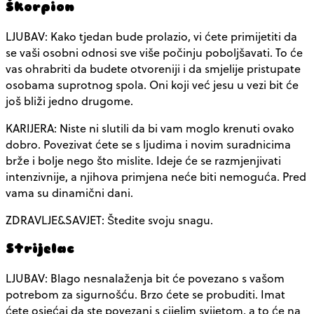
Škorpion
LJUBAV: Kako tjedan bude prolazio, vi ćete primijetiti da
se vaši osobni odnosi sve više počinju poboljšavati. To će
vas ohrabriti da budete otvoreniji i da smjelije pristupate
osobama suprotnog spola. Oni koji već jesu u vezi bit će
još bliži jedno drugome.
KARIJERA: Niste ni slutili da bi vam moglo krenuti ovako
dobro. Povezivat ćete se s ljudima i novim suradnicima
brže i bolje nego što mislite. Ideje će se razmjenjivati
intenzivnije, a njihova primjena neće biti nemoguća. Pred
vama su dinamični dani.
ZDRAVLJE&SAVJET: Štedite svoju snagu.
Strijelac
LJUBAV: Blago nesnalaženja bit će povezano s vašom
potrebom za sigurnošću. Brzo ćete se probuditi. Imat
ćete osjećaj da ste povezani s cijelim svijetom, a to će na