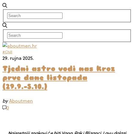
#Chill
29. rujna 2025.
Tjedni astro vodi nas kroz
prve dane listopada
(29.9.-5.10.)
by
Aboutmen
0
Najsretniji znakovi će biti Vaga, Rak i Blizanci. Lavu dolazi