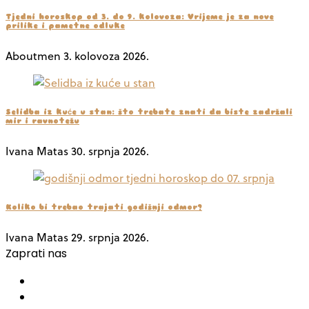
Tjedni horoskop od 3. do 9. kolovoza: Vrijeme je za nove
prilike i pametne odluke
Aboutmen
3. kolovoza 2026.
Selidba iz kuće u stan: što trebate znati da biste zadržali
mir i ravnotežu
Ivana Matas
30. srpnja 2026.
Koliko bi trebao trajati godišnji odmor?
Ivana Matas
29. srpnja 2026.
Zaprati nas