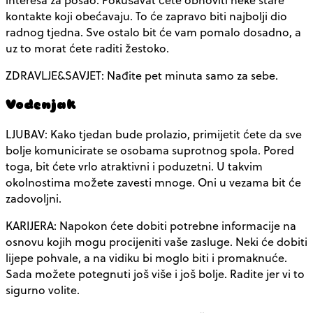
kontakte koji obećavaju. To će zapravo biti najbolji dio
radnog tjedna. Sve ostalo bit će vam pomalo dosadno, a
uz to morat ćete raditi žestoko.
ZDRAVLJE&SAVJET: Nađite pet minuta samo za sebe.
Vodenjak
LJUBAV: Kako tjedan bude prolazio, primijetit ćete da sve
bolje komunicirate se osobama suprotnog spola. Pored
toga, bit ćete vrlo atraktivni i poduzetni. U takvim
okolnostima možete zavesti mnoge. Oni u vezama bit će
zadovoljni.
KARIJERA: Napokon ćete dobiti potrebne informacije na
osnovu kojih mogu procijeniti vaše zasluge. Neki će dobiti
lijepe pohvale, a na vidiku bi moglo biti i promaknuće.
Sada možete potegnuti još više i još bolje. Radite jer vi to
sigurno volite.