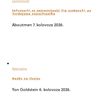
Zanimljivosti
Introverti su najrazvijeniji tip osobnosti, po
tvrdnjama znanstvenika
Aboutmen
7. kolovoza 2026.
Alternativa
Kasko za iluziju
Yon Goldstein
6. kolovoza 2026.