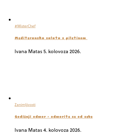
#MisterChef
Mediteranska salata s piletinom
Ivana Matas
5. kolovoza 2026.
Zanimljivosti
Godišnji odmor – odmorite se od sebe
Ivana Matas
4. kolovoza 2026.