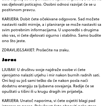
vas djelovati poticajno. Osobni odnosi razvijat će se u
pozitivnom pravcu.
KARIJERA: Dobit ćete očekivane odgovore. Sad možete
nastaviti raditi mirnije, a i planiranje se može nastaviti sa
svim potrebnim informacijama. U usporedbi s drugima
oko vas, vi ćete djelovati sigurno i stabilno. Samo budite
ono što jeste.
ZDRAVLJE&SAVJET: Prošećite na zraku.
Jarac
LJUBAV: U društvu svoje najdraže osobe vi ćete
vjerojatno nalaziti utjehu i mir nakon burnih radnih sati.
Oni koji su još sami teško da će nakon posla naći
dodatnu energiju za ljubavna osvajanja. Radije će se
opuštati u tišini ili u krugu dragih im prijatelja.
KARIJERA: Unatoč naporima, vi ćete osjetiti blagi pad
interesa za posao. Pokušavat ćete obnoviti neke stare