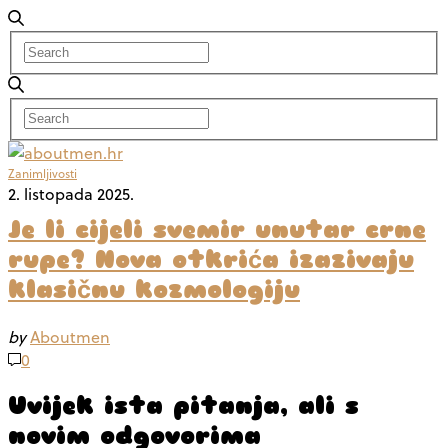
Zanimljivosti
2. listopada 2025.
Je li cijeli svemir unutar crne
rupe? Nova otkrića izazivaju
klasičnu kozmologiju
by
Aboutmen
0
Uvijek ista pitanja, ali s
novim odgovorima