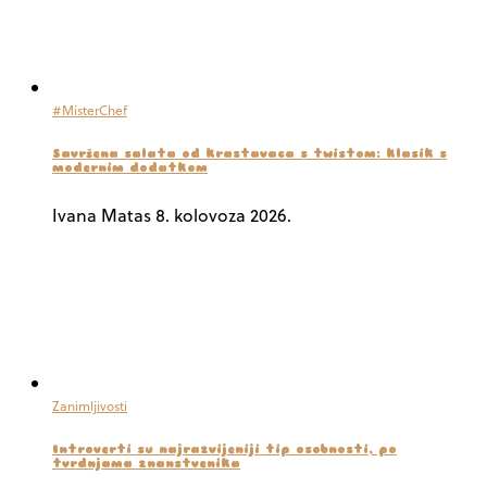
#MisterChef
Savršena salata od krastavaca s twistom: klasik s
modernim dodatkom
Ivana Matas
8. kolovoza 2026.
Zanimljivosti
Introverti su najrazvijeniji tip osobnosti, po
tvrdnjama znanstvenika