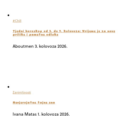
#Chill
Tjedni horoskop od 3. do 9. kolovoza: Vrijeme je za nove
prilike i pametne odluke
Aboutmen
3. kolovoza 2026.
Zanimljivosti
Nevjerojatne tajne sna
Ivana Matas
1. kolovoza 2026.