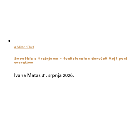
#MisterChef
Smoothie s trešnjama – funkcionalan doručak koji puni
energijom
Ivana Matas
31. srpnja 2026.