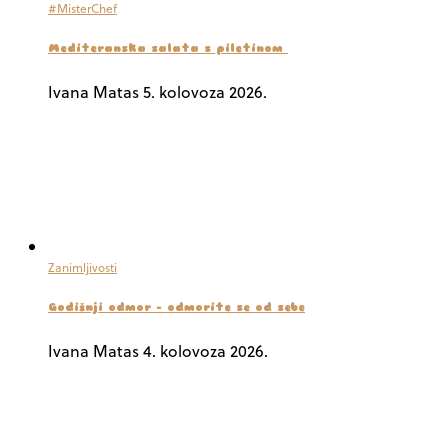
#MisterChef
Mediteranska salata s piletinom
Ivana Matas
5. kolovoza 2026.
Zanimljivosti
Godišnji odmor – odmorite se od sebe
Ivana Matas
4. kolovoza 2026.