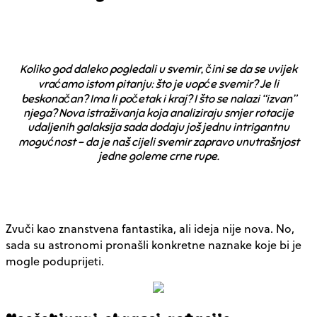
Koliko god daleko pogledali u svemir, čini se da se uvijek
vraćamo istom pitanju: što je uopće svemir? Je li
beskonačan? Ima li početak i kraj? I što se nalazi “izvan”
njega? Nova istraživanja koja analiziraju smjer rotacije
udaljenih galaksija sada dodaju još jednu intrigantnu
mogućnost – da je naš cijeli svemir zapravo unutrašnjost
jedne goleme crne rupe.
Zvuči kao znanstvena fantastika, ali ideja nije nova. No,
sada su astronomi pronašli konkretne naznake koje bi je
mogle poduprijeti.