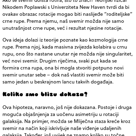
Nikodem Poplawski s Univerziteta New Haven tvrdi da bi
ovakav obrazac rotacije mogao biti naslijeđe “roditeljske”
crne rupe. Prema njemu, naš svemir možda nije samo
unutrašnjost crne rupe, već i rezultat njezine rotacije.
Ova ideja dolazi iz teorije poznate kao
kozmologija crne
rupe
. Prema njoj, kada masivna zvijezda kolabira u crnu
rupu, ono što nastane unutar nje možda nije singularitet,
već novi svemir. Drugim riječima, svaki put kada se
formira crna rupa, ona bi mogla stvoriti potpuno novi
svemir unutar sebe – dok naš vlastiti svemir može biti
samo jedan u beskrajnom lancu takvih događaja.
Koliko smo blizu dokaza?
Ova hipoteza, naravno, još nije dokazana. Postoje i druga
moguća objašnjenja za uočenu asimetriju u rotaciji
galaksija. Na primjer, možda se Mliječna staza kreće kroz
svemir na način koji iskrivljuje naše viđenje udaljenih
galaksija. Također, još uvijek ne znamo koliko su točne