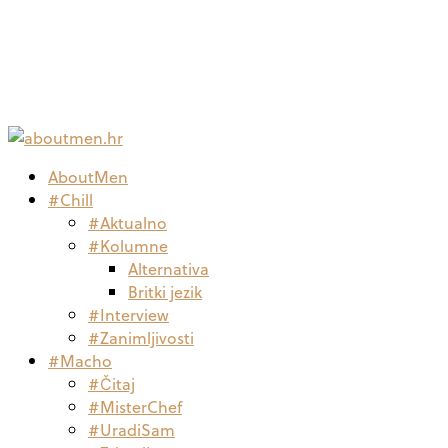
AboutMen
#Chill
#Aktualno
#Kolumne
Alternativa
Britki jezik
#Interview
#Zanimljivosti
#Macho
#Čitaj
#MisterChef
#UradiSam