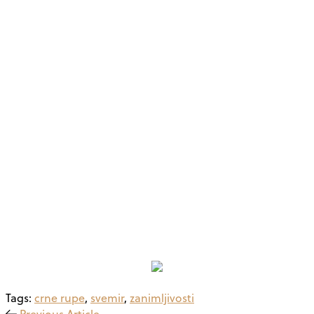
Tags:
crne rupe
,
svemir
,
zanimljivosti
Previous Article