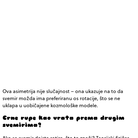
Ova asimetrija nije slučajnost – ona ukazuje na to da
svemir možda ima preferiranu os rotacije, što se ne
uklapa u uobičajene kozmološke modele.
Crne rupe kao vrata prema drugim
svemirima?
Ako se svemir doista rotira, što to znači? Teorijski fizičar