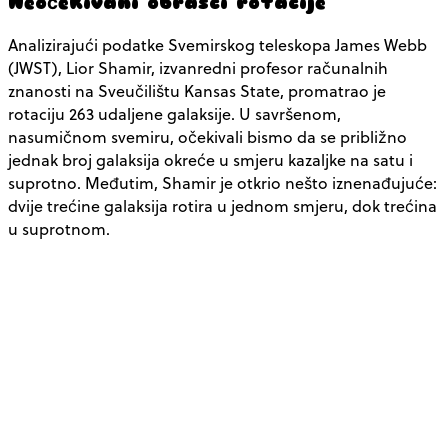
Neočekivani obrasci rotacije
Analizirajući podatke Svemirskog teleskopa James Webb
(JWST), Lior Shamir, izvanredni profesor računalnih
znanosti na Sveučilištu Kansas State, promatrao je
rotaciju 263 udaljene galaksije. U savršenom,
nasumičnom svemiru, očekivali bismo da se približno
jednak broj galaksija okreće u smjeru kazaljke na satu i
suprotno. Međutim, Shamir je otkrio nešto iznenađujuće:
dvije trećine galaksija rotira u jednom smjeru, dok trećina
u suprotnom.