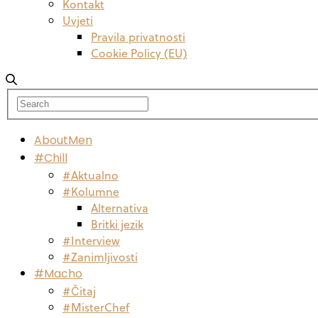
Kontakt
Uvjeti
Pravila privatnosti
Cookie Policy (EU)
AboutMen
#Chill
#Aktualno
#Kolumne
Alternativa
Britki jezik
#Interview
#Zanimljivosti
#Macho
#Čitaj
#MisterChef