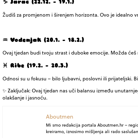
♑ Jarac (22.12. – 19.1.)
Žudiš za promjenom i širenjem horizonta. Ovo je idealno vri
♒ Vodenjak (20.1. – 18.2.)
Ovaj tjedan budi tvoju strast i duboke emocije. Možda ćeš mo
♓ Ribe (19.2. – 20.3.)
Odnosi su u fokusu – bilo ljubavni, poslovni ili prijateljski.
✨ Zaključak: Ovaj tjedan nas uči balansu između unutarnjeg
olakšanje i jasnoću.
Aboutmen
Mi smo redakcija portala Aboutmen.hr – regi
kreiramo, iznosimo mišljenja ali rado sasluša