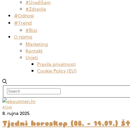
#UradiSam
#Zdravlje
#Odnosi
#Trend
#Bizz
O nama
Marketing
Kontakt
Uvjeti
Pravila privatnosti
Cookie Policy (EU)
#Chill
8. rujna 2025.
Tjedni horoskop (08. – 14.09.) Š