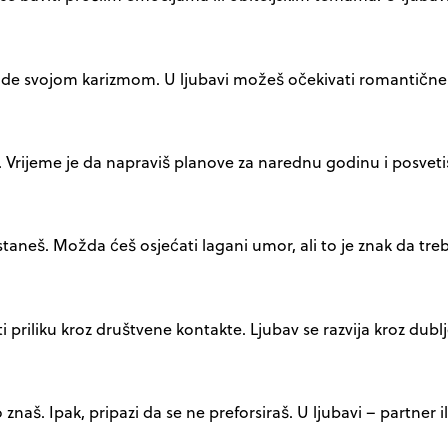
i ljude svojom karizmom. U ljubavi možeš očekivati romantične
 Vrijeme je da napraviš planove za narednu godinu i posvetiš
aneš. Možda ćeš osjećati lagani umor, ali to je znak da treba
i priliku kroz društvene kontakte. Ljubav se razvija kroz dubl
 znaš. Ipak, pripazi da se ne preforsiraš. U ljubavi – partner i