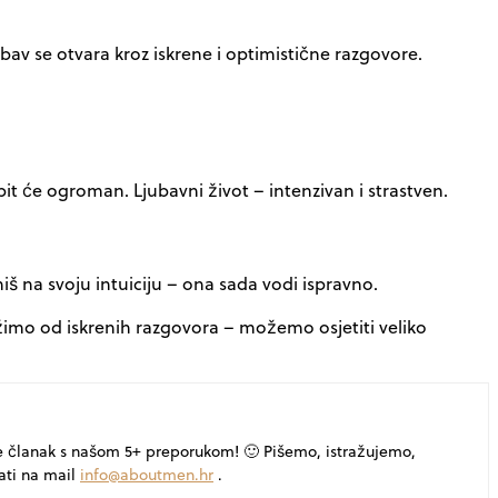
bav se otvara kroz iskrene i optimistične razgovore.
bit će ogroman. Ljubavni život – intenzivan i strastven.
oniš na svoju intuiciju – ona sada vodi ispravno.
ežimo od iskrenih razgovora – možemo osjetiti veliko
e članak s našom 5+ preporukom! 🙂 Pišemo, istražujemo,
ati na mail
info@aboutmen.hr
.