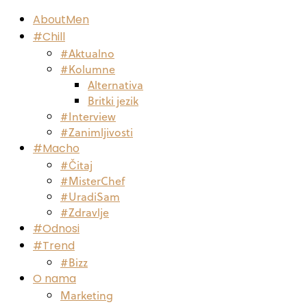
AboutMen
#Chill
#Aktualno
#Kolumne
Alternativa
Britki jezik
#Interview
#Zanimljivosti
#Macho
#Čitaj
#MisterChef
#UradiSam
#Zdravlje
#Odnosi
#Trend
#Bizz
O nama
Marketing