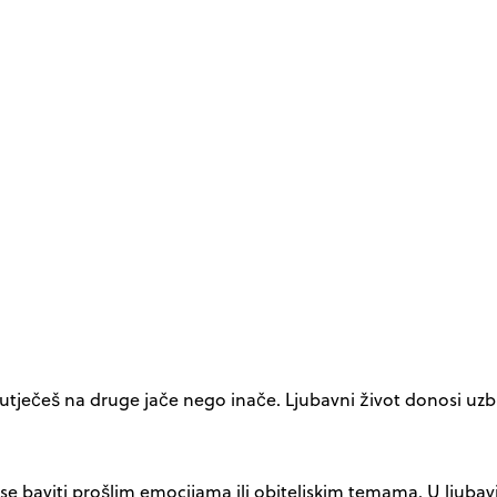
r utječeš na druge jače nego inače. Ljubavni život donosi uzb
 baviti prošlim emocijama ili obiteljskim temama. U ljubavi –