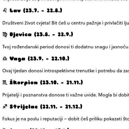
♌ Lav (23.7. – 22.8.)
Društveni život cvjeta! Bit ćeš u centru pažnje i privlačit
♍ Djevica (23.8. – 22.9.)
Tvoj rođendanski period donosi ti dodatnu snagu i jasnoću.
♎ Vaga (23.9. – 22.10.)
Ovaj tjedan donosi introspektivne trenutke i potrebu da zast
♏ Škorpion (23.10. – 21.11.)
Prijatelji i poznanstva donose ti važne uvide. Mogla bi dobit
♐ Strijelac (22.11. – 21.12.)
Fokus je na poslu i reputaciji – dobit ćeš priliku pokazati što