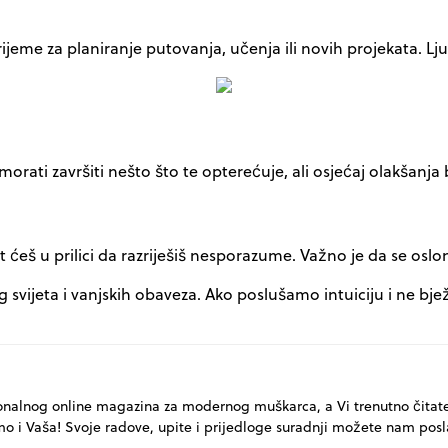
jeme za planiranje putovanja, učenja ili novih projekata. Lju
rati završiti nešto što te opterećuje, ali osjećaj olakšanja 
 Bit ćeš u prilici da razriješiš nesporazume. Važno je da se osl
 svijeta i vanjskih obaveza. Ako poslušamo intuiciju i ne bj
onalnog online magazina za modernog muškarca, a Vi trenutno čitat
mo i Vaša! Svoje radove, upite i prijedloge suradnji možete nam posl