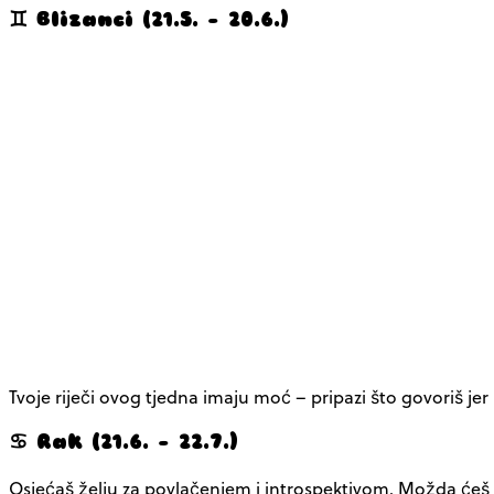
♊ Blizanci (21.5. – 20.6.)
Tvoje riječi ovog tjedna imaju moć – pripazi što govoriš je
♋ Rak (21.6. – 22.7.)
Osjećaš želju za povlačenjem i introspektivom. Možda ćeš se