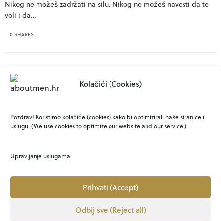
Nikog ne možeš zadržati na silu. Nikog ne možeš navesti da te
voli i da…
0 SHARES
Kolačići (Cookies)
Jesi li ovisan o pornografiji i kad
povući ručnu?
Pozdrav! Koristimo kolačiće (cookies) kako bi optimizirali naše stranice i
uslugu. (We use cookies to optimize our website and our service.)
Od dječaka u pubertetu, muškarca koji proživljava krizu srednjih
godina pa sve do umirovljenika, svako…
Upravljanje uslugama
0 SHARES
Prihvati (Accept)
Odbij sve (Reject all)
O NAMA
KONTAKT
MARKETING
PRIVATNOST
UVJETI