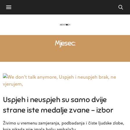
Mjesec:
TRAVANJ 2021.
Uspjeh i neuspjeh su samo dvije
strane iste medalje zvane – izbor
Živimo u vremenu zamjeranja, podbadanja i čiste ljudske zlobe,
koja nikada nije imala bolju ambalažu.…