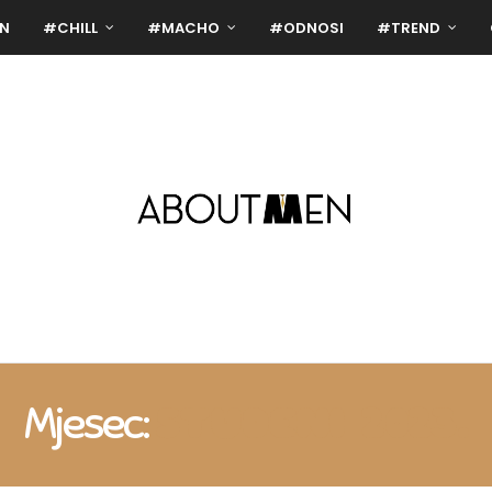
N
#CHILL
#MACHO
#ODNOSI
#TREND
Mjesec:
STUDENI 2023.