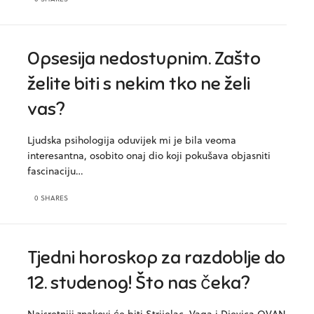
Opsesija nedostupnim. Zašto
želite biti s nekim tko ne želi
vas?
Ljudska psihologija oduvijek mi je bila veoma
interesantna, osobito onaj dio koji pokušava objasniti
fascinaciju…
0 SHARES
Tjedni horoskop za razdoblje do
12. studenog! Što nas čeka?
Najsretniji znakovi će biti Strijelac, Vaga i Djevica OVAN