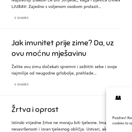
LJUBAV: Zajedno s voljenom osobom prolazit…
0 SHARES
Jak imunitet prije zime? Da, uz
ovu moćnu mješavinu
Želite ovu zimu dočekati spremni i zaštititi sebe i svoje
najmilije od neugodne grlobolje, prehlade…
0 SHARES
Žrtva i oprost
Pozdrav! Kor
Istinski vrijedne žrtve ne moraju biti tjelesne. Ima
cookies to o
nesavršenosti i izvan tjelesnog obličja. Ustvari, ako…