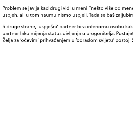
Problem se javlja kad drugi vidi u meni “nešto više od mene
uspjeh, ali u tom naumu nismo uspjeli. Tada se baš zaljub
S druge strane, ‘uspješni’ partner bira inferiornu osobu kako
partner lako mijenja status divljenja u progonitelja. Postajet
Želja za ‘očevim’ prihvaćanjem u ‘odraslom svijetu’ postoji 