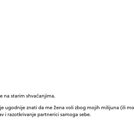
ne na starim shvaćanjima.
ugodnije znati da me žena voli zbog mojih milijuna (ili moći
v i razotkrivanje partnerici samoga sebe.