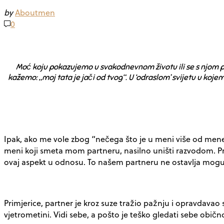
by
Aboutmen
0
Moć koju pokazujemo u svakodnevnom životu ili se s njom po
kažemo: „moj tata je jači od tvog“. U ‘odraslom’ svijetu u koj
Ipak, ako me vole zbog “nečega što je u meni više od men
meni koji smeta mom partneru, nasilno uništi razvodom. Prim
ovaj aspekt u odnosu. To našem partneru ne ostavlja mogu
Primjerice, partner je kroz suze tražio pažnju i opravdavao s
vjetrometini. Vidi sebe, a pošto je teško gledati sebe obično