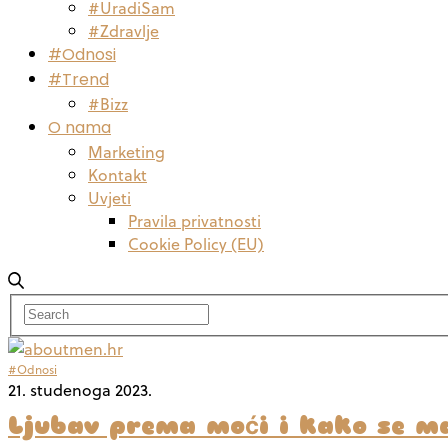
#UradiSam
#Zdravlje
#Odnosi
#Trend
#Bizz
O nama
Marketing
Kontakt
Uvjeti
Pravila privatnosti
Cookie Policy (EU)
#Odnosi
21. studenoga 2023.
Ljubav prema moći i kako se m