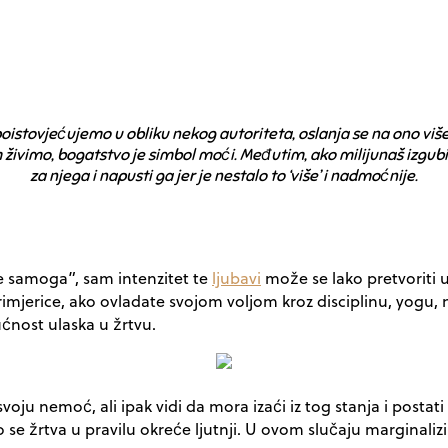
istovjećujemo u obliku nekog autoriteta, oslanja se na ono više
em živimo, bogatstvo je simbol moći. Međutim, ako milijunaš izgubi
za njega i napusti ga jer je nestalo to ‘više’ i nadmoćnije.
e samoga”, sam intenzitet te
ljubavi
može se lako pretvoriti u
jerice, ako ovladate svojom voljom kroz disciplinu, yogu, me
ćnost ulaska u žrtvu.
voju nemoć, ali ipak vidi da mora izaći iz tog stanja i postat
 se žrtva u pravilu okreće ljutnji. U ovom slučaju marginalizir