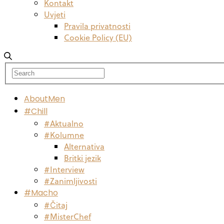
Kontakt
Uvjeti
Pravila privatnosti
Cookie Policy (EU)
AboutMen
#Chill
#Aktualno
#Kolumne
Alternativa
Britki jezik
#Interview
#Zanimljivosti
#Macho
#Čitaj
#MisterChef