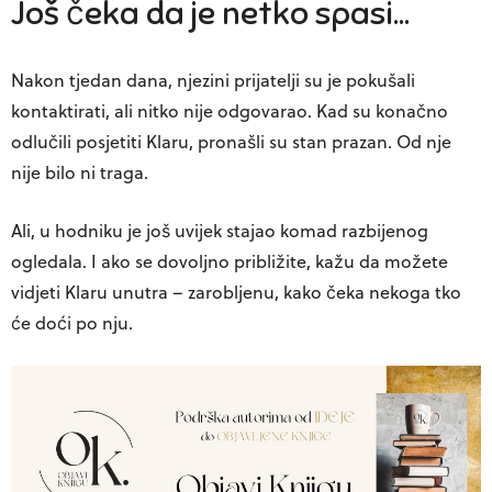
Još čeka da je netko spasi…
Nakon tjedan dana, njezini prijatelji su je pokušali
kontaktirati, ali nitko nije odgovarao. Kad su konačno
odlučili posjetiti Klaru, pronašli su stan prazan. Od nje
nije bilo ni traga.
Ali, u hodniku je još uvijek stajao komad razbijenog
ogledala. I ako se dovoljno približite, kažu da možete
vidjeti Klaru unutra – zarobljenu, kako čeka nekoga tko
će doći po nju.