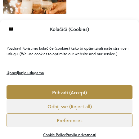
Novogodišnja
Kolačići (Cookies)
numerologija – koja je
tajna šifra vašeg
uspjeha?
Pozdrav! Koristimo kolačiće (cookies) kako bi optimizirali naše stranice i
uslugu. (We use cookies to optimize our website and our service.)
Upravljanje uslugama
Prihvati (Accept)
Odbij sve (Reject all)
O NAMA
KONTAKT
MARKETING
PRIVATNOST
UVJETI
Preferences
LION MEDIA
VEM ART
OBJAVI KNJIGU
Copyright ©2021. - 2025. ABOUTMEN.HR All Rights Reserved. CREATED BY Lion Media
Cookie Policy
Pravila privatnosti