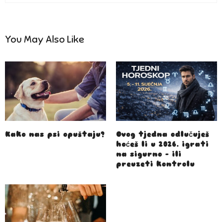
You May Also Like
Kako nas psi opuštaju?
Ovog tjedna odlučuješ
hoćeš li u 2026. igrati
na sigurno – ili
preuzeti kontrolu