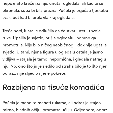
nepoznato kreće iza nje, unutar ogledala, ali kad bi se
okrenula, soba bi bila prazna. Počela je osjećati tjeskobu
svaki put kad bi prolazila kraj ogledala.
Treće noći, Klara je odlučila da će stvari uzeti u svoje
ruke. Upalila je svjetlo, prišla ogledalu i pomno ga
promotrila. Nije bilo ničeg neobičnog… dok nije ugasila
svjetlo. U tami, njena figura u ogledalu ostala je jasno
vidljiva – stajala je tamo, nepomična, i gledala natrag u
nju. No, ono što ju je sledilo od straha bilo je to što njen
odraz… nije slijedio njene pokrete.
Razbijeno na tisuće komadića
Počela je mahnito mahati rukama, ali odraz je stajao
mirno, hladnih očiju, promatrajući ju. Odjednom, odraz