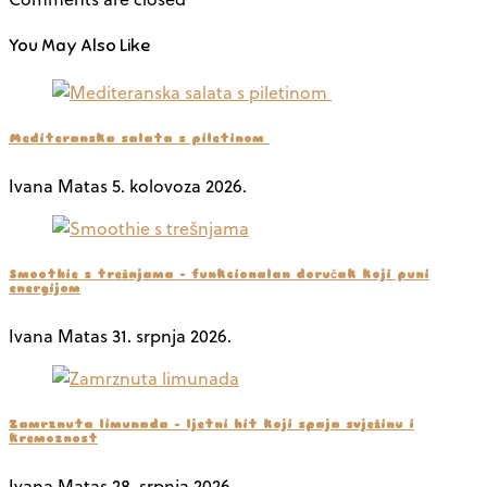
You May Also Like
Mediteranska salata s piletinom
Ivana Matas
5. kolovoza 2026.
Smoothie s trešnjama – funkcionalan doručak koji puni
energijom
Ivana Matas
31. srpnja 2026.
Zamrznuta limunada – ljetni hit koji spaja svježinu i
kremoznost
Ivana Matas
28. srpnja 2026.