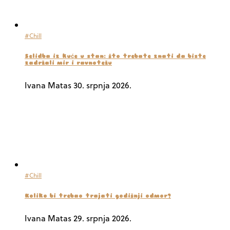
#Chill
Selidba iz kuće u stan: što trebate znati da biste
zadržali mir i ravnotežu
Ivana Matas
30. srpnja 2026.
#Chill
Koliko bi trebao trajati godišnji odmor?
Ivana Matas
29. srpnja 2026.