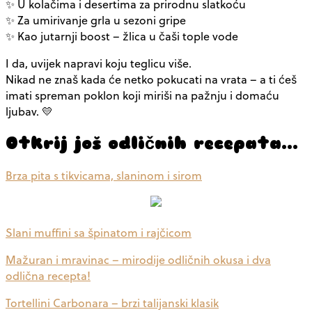
✨ U kolačima i desertima za prirodnu slatkoću
✨ Za umirivanje grla u sezoni gripe
✨ Kao jutarnji boost – žlica u čaši tople vode
I da, uvijek napravi koju teglicu više.
Nikad ne znaš kada će netko pokucati na vrata – a ti ćeš
imati spreman poklon koji miriši na pažnju i domaću
ljubav. 💛
Otkrij još odličnih recepata…
Brza pita s tikvicama, slaninom i sirom
Slani muffini sa špinatom i rajčicom
Mažuran i mravinac – mirodije odličnih okusa i dva
odlična recepta!
Tortellini Carbonara – brzi talijanski klasik