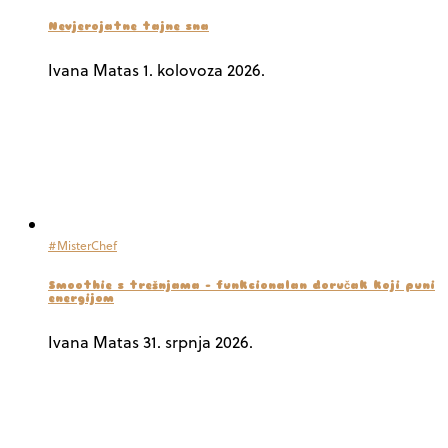
Nevjerojatne tajne sna
Ivana Matas
1. kolovoza 2026.
#MisterChef
Smoothie s trešnjama – funkcionalan doručak koji puni
energijom
Ivana Matas
31. srpnja 2026.