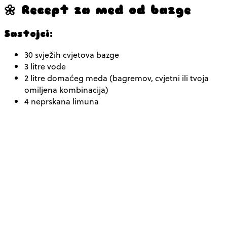
🌼 Recept za med od bazge
Sastojci:
30 svježih cvjetova bazge
3 litre vode
2 litre domaćeg meda (bagremov, cvjetni ili tvoja
omiljena kombinacija)
4 neprskana limuna