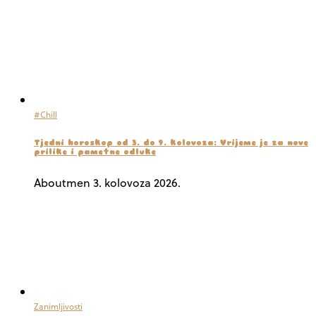
#Chill
Tjedni horoskop od 3. do 9. kolovoza: Vrijeme je za nove
prilike i pametne odluke
Aboutmen
3. kolovoza 2026.
Zanimljivosti