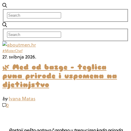
#MisterChef
27. svibnja 2026.
🌿 Med od bazge – teglica
puna prirode i uspomena na
djetinjstvo
by
Ivana Matas
0
Postoji nešto gotovo čarobno u trenucima kada priroda