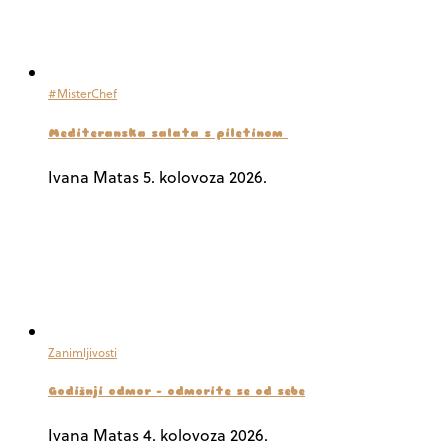
#MisterChef
Mediteranska salata s piletinom
Ivana Matas
5. kolovoza 2026.
Zanimljivosti
Godišnji odmor – odmorite se od sebe
Ivana Matas
4. kolovoza 2026.