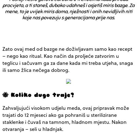
procvjeta, a ti staneš, duboko udahneš i osjetiš miris bazge. Za
mene, to je uvijek miris doma, nježnosti i onih nevidljivih niti
koje nas povezuju s generacijama prije nas.
Zato ovaj med od bazge ne doživljavam samo kao recept
– nego kao ritual. Kao način da proljeće zatvorim u
teglicu i sačuvam ga za dane kada mi treba utjeha, snaga
ili samo žlica nečega dobrog.
🐝 Koliko dugo traje?
Zahvaljujući visokom udjelu meda, ovaj pripravak može
trajati do 12 mjeseci ako ga pohraniš u sterilizirane
staklenke i čuvaš na tamnom, hladnom mjestu. Nakon
otvaranja – seli u hladnjak.