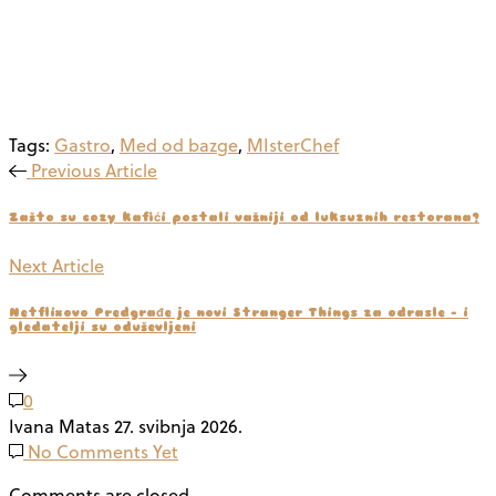
Tags:
Gastro
,
Med od bazge
,
MIsterChef
Previous Article
Zašto su cozy kafići postali važniji od luksuznih restorana?
Next Article
Netflixovo Predgrađe je novi Stranger Things za odrasle - i
gledatelji su oduševljeni
0
Ivana Matas
27. svibnja 2026.
No Comments Yet
Comments are closed