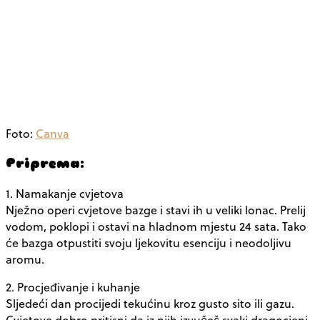
Foto:
Canva
Priprema:
1. Namakanje cvjetova
Nježno operi cvjetove bazge i stavi ih u veliki lonac. Prelij
vodom, poklopi i ostavi na hladnom mjestu 24 sata. Tako
će bazga otpustiti svoju ljekovitu esenciju i neodoljivu
aromu.
2. Procjeđivanje i kuhanje
Sljedeći dan procijedi tekućinu kroz gusto sito ili gazu.
Cvjetove dobro pritisni da iz njih izvučeš svaki dragocjeni