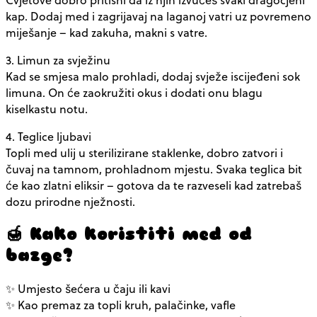
kap. Dodaj med i zagrijavaj na laganoj vatri uz povremeno
miješanje – kad zakuha, makni s vatre.
3. Limun za svježinu
Kad se smjesa malo prohladi, dodaj svježe iscijeđeni sok
limuna. On će zaokružiti okus i dodati onu blagu
kiselkastu notu.
4. Teglice ljubavi
Topli med ulij u sterilizirane staklenke, dobro zatvori i
čuvaj na tamnom, prohladnom mjestu. Svaka teglica bit
će kao zlatni eliksir – gotova da te razveseli kad zatrebaš
dozu prirodne nježnosti.
🍯 Kako koristiti med od
bazge?
✨ Umjesto šećera u čaju ili kavi
✨ Kao premaz za topli kruh, palačinke, vafle