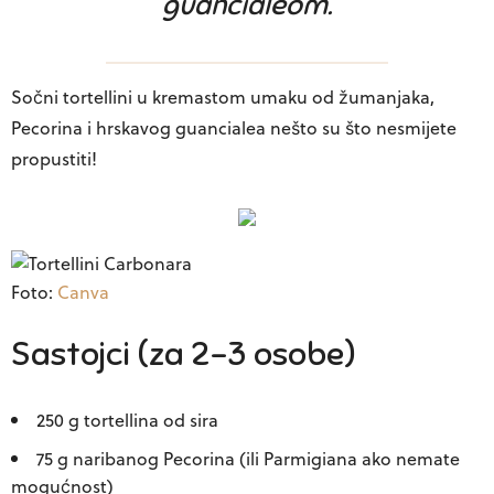
guancialeom.
Sočni tortellini u kremastom umaku od žumanjaka,
Pecorina i hrskavog guancialea nešto su što nesmijete
propustiti!
Foto:
Canva
Sastojci (za 2–3 osobe)
250 g tortellina od sira
75 g naribanog Pecorina (ili Parmigiana ako nemate
mogućnost)