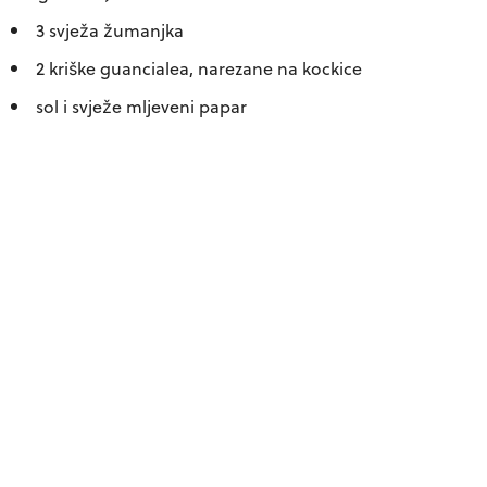
3 svježa žumanjka
2 kriške guancialea, narezane na kockice
sol i svježe mljeveni papar