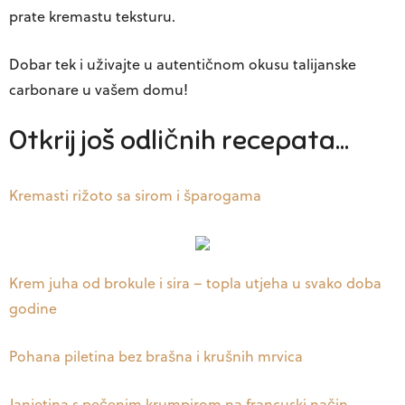
prate kremastu teksturu.
Dobar tek i uživajte u autentičnom okusu talijanske
carbonare u vašem domu!
Otkrij još odličnih recepata…
Kremasti rižoto sa sirom i šparogama
Krem juha od brokule i sira – topla utjeha u svako doba
godine
Pohana piletina bez brašna i krušnih mrvica
Janjetina s pečenim krumpirom na francuski način