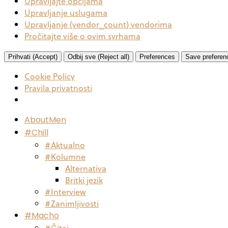
Upravljajte opcijama
Upravljanje uslugama
Upravljanje {vendor_count} vendorima
Pročitajte više o ovim svrhama
Prihvati (Accept)
Odbij sve (Reject all)
Preferences
Save preferen
Cookie Policy
Pravila privatnosti
AboutMen
#Chill
#Aktualno
#Kolumne
Alternativa
Britki jezik
#Interview
#Zanimljivosti
#Macho
#Čitaj