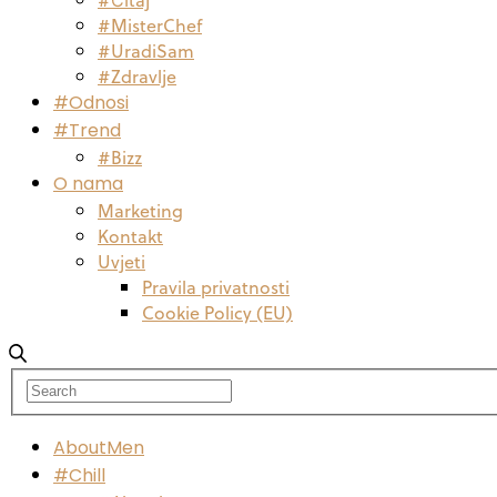
#MisterChef
#UradiSam
#Zdravlje
#Odnosi
#Trend
#Bizz
O nama
Marketing
Kontakt
Uvjeti
Pravila privatnosti
Cookie Policy (EU)
AboutMen
#Chill