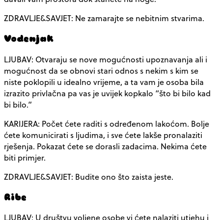
ZDRAVLJE&SAVJET: Ne zamarajte se nebitnim stvarima.
Vodenjak
LJUBAV: Otvaraju se nove mogućnosti upoznavanja ali i
mogućnost da se obnovi stari odnos s nekim s kim se
niste poklopili u idealno vrijeme, a ta vam je osoba bila
izrazito privlačna pa vas je uvijek kopkalo “što bi bilo kad
bi bilo.”
KARIJERA: Počet ćete raditi s određenom lakoćom. Bolje
ćete komunicirati s ljudima, i sve ćete lakše pronalaziti
rješenja. Pokazat ćete se dorasli zadacima. Nekima ćete
biti primjer.
ZDRAVLJE&SAVJET: Budite ono što zaista jeste.
Ribe
LJUBAV: U društvu voljene osobe vi ćete nalaziti utjehu i