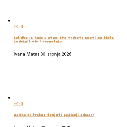
#Chill
Selidba iz kuće u stan: što trebate znati da biste
zadržali mir i ravnotežu
Ivana Matas
30. srpnja 2026.
#Chill
Koliko bi trebao trajati godišnji odmor?