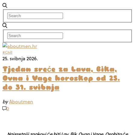
#Chill
25. svibnja 2026.
Tjedan sreće za Lava, Bika,
Ovna i Vage horoskop od 25.
do 31. svibnja
by
Aboutmen
0
Najsretniji znakovi će biti Lav, Bik, Ovan i Vage. Osobito će