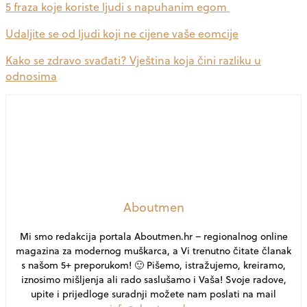
5 fraza koje koriste ljudi s napuhanim egom
Udaljite se od ljudi koji ne cijene vaše eomcije
Kako se zdravo svađati? Vještina koja čini razliku u
odnosima
Aboutmen
Mi smo redakcija portala Aboutmen.hr – regionalnog online
magazina za modernog muškarca, a Vi trenutno čitate članak
s našom 5+ preporukom! 🙂 Pišemo, istražujemo, kreiramo,
iznosimo mišljenja ali rado saslušamo i Vaša! Svoje radove,
upite i prijedloge suradnji možete nam poslati na mail