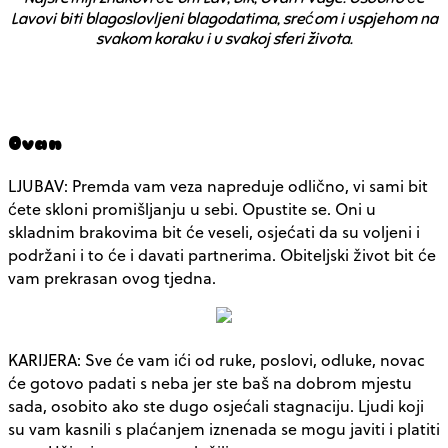
Lavovi biti blagoslovljeni blagodatima, srećom i uspjehom na
svakom koraku i u svakoj sferi života.
Ovan
LJUBAV: Premda vam veza napreduje odlično, vi sami bit
ćete skloni promišljanju u sebi. Opustite se. Oni u
skladnim brakovima bit će veseli, osjećati da su voljeni i
podržani i to će i davati partnerima. Obiteljski život bit će
vam prekrasan ovog tjedna.
KARIJERA: Sve će vam ići od ruke, poslovi, odluke, novac
će gotovo padati s neba jer ste baš na dobrom mjestu
sada, osobito ako ste dugo osjećali stagnaciju. Ljudi koji
su vam kasnili s plaćanjem iznenada se mogu javiti i platiti