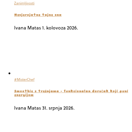
Zanimljivosti
Nevjerojatne tajne sna
Ivana Matas
1. kolovoza 2026.
#MisterChef
Smoothie s trešnjama – funkcionalan doručak koji puni
energijom
Ivana Matas
31. srpnja 2026.