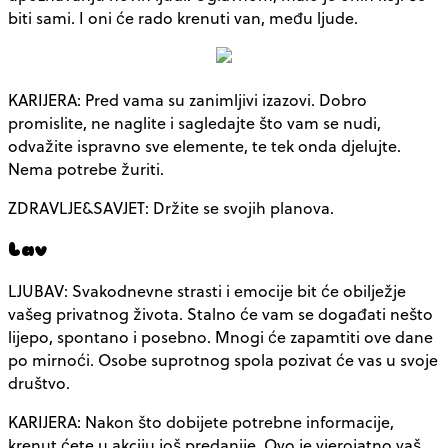
biti sami. I oni će rado krenuti van, među ljude.
KARIJERA: Pred vama su zanimljivi izazovi. Dobro
promislite, ne naglite i sagledajte što vam se nudi,
odvažite ispravno sve elemente, te tek onda djelujte.
Nema potrebe žuriti.
ZDRAVLJE&SAVJET: Držite se svojih planova.
Lav
LJUBAV: Svakodnevne strasti i emocije bit će obilježje
vašeg privatnog života. Stalno će vam se događati nešto
lijepo, spontano i posebno. Mnogi će zapamtiti ove dane
po mirnoći. Osobe suprotnog spola pozivat će vas u svoje
društvo.
KARIJERA: Nakon što dobijete potrebne informacije,
krenut ćete u akciju još predanije. Ovo je vjerojatno vaš