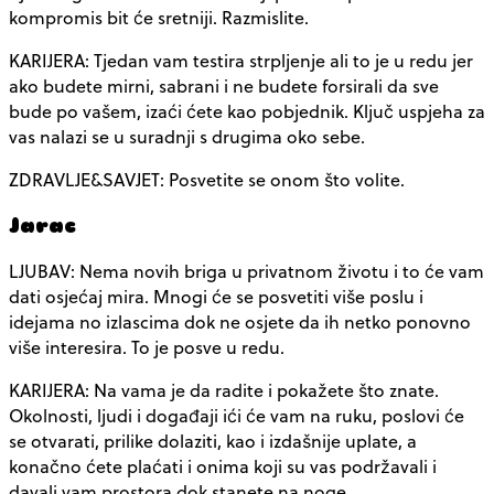
kompromis bit će sretniji. Razmislite.
KARIJERA: Tjedan vam testira strpljenje ali to je u redu jer
ako budete mirni, sabrani i ne budete forsirali da sve
bude po vašem, izaći ćete kao pobjednik. Ključ uspjeha za
vas nalazi se u suradnji s drugima oko sebe.
ZDRAVLJE&SAVJET: Posvetite se onom što volite.
Jarac
LJUBAV: Nema novih briga u privatnom životu i to će vam
dati osjećaj mira. Mnogi će se posvetiti više poslu i
idejama no izlascima dok ne osjete da ih netko ponovno
više interesira. To je posve u redu.
KARIJERA: Na vama je da radite i pokažete što znate.
Okolnosti, ljudi i događaji ići će vam na ruku, poslovi će
se otvarati, prilike dolaziti, kao i izdašnije uplate, a
konačno ćete plaćati i onima koji su vas podržavali i
davali vam prostora dok stanete na noge.