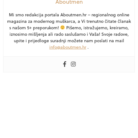
Aboutmen
Mi smo redakcija portala Aboutmen.hr – regionalnog online
magazina za modernog muškarca, a Vi trenutno čitate članak
s našom 5+ preporukom!
Pišemo, istražujemo, kreiramo,
iznosimo mišljenja ali rado saslušamo i Vaša! Svoje radove,
upite i prijedloge suradnji možete nam poslati na mail
info@aboutmen.hr
.