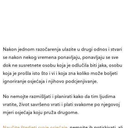
Nakon jednom razočarenja ulazite u drugi odnos i stvari
se nakon nekog vremena ponavljaju, ponavljaju se sve
dok ne susretnete osobu koja je odlučila biti jaka, osobu
koja je prošla isto što i vi i koja zna koliko može boljeti
ignoriranje osjećaja i njihovo podcjenjivanje.
No nemojte razmišljati i planirati kako da tim ljudima
vratite, život savršeno vrati i plati svakome po njegovoj
mjeri osjećaja koju pruža drugome.
Naučite štedjeti svoje osjećaje
, nemojte ih potiskivati, ali