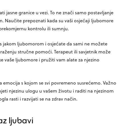
ti jasne granice u vezi. To ne znači samo postavljanje
m. Naučite prepoznati kada su vaši osjećaji ljubomore
prekomjernu kontrolu ili sumnju.
 s jakom ljubomorom i osjećate da sami ne možete
o traženju stručne pomoći. Terapeut ili savjetnik može
 vaše ljubomore i pružiti vam alate za njezino
na emocija s kojom se svi povremeno susrećemo. Važno
mjeti njezinu ulogu u vašem životu i raditi na njezinom
a rasti i razvijati se na zdrav način.
z ljubavi