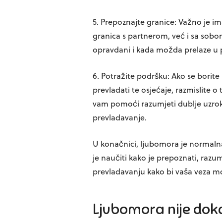
5. Prepoznajte granice:
Važno je ima
granica s partnerom, već i sa sobo
opravdani i kada možda prelaze u 
6. Potražite podršku:
Ako se borite
prevladati te osjećaje, razmislite 
vam pomoći razumjeti dublje uzroke
prevladavanje.
U konačnici, ljubomora je normal
je naučiti kako je prepoznati, razu
prevladavanju kako bi vaša veza mogl
Ljubomora nije doka