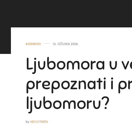
#ODNOSI
13. OŽUJKA 2026.
Ljubomora u ve
prepoznati i p
ljubomoru?
by
ABOUTMEN