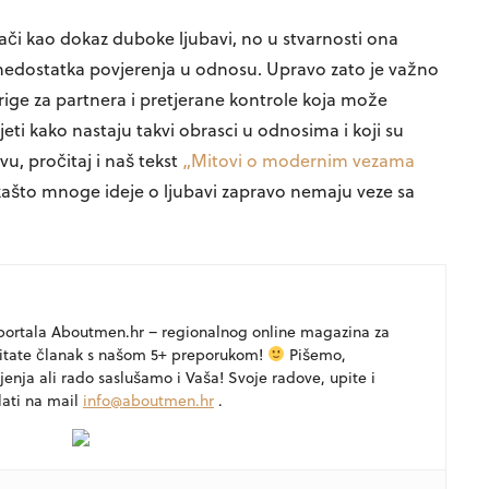
i kao dokaz duboke ljubavi, no u stvarnosti ona
 i nedostatka povjerenja u odnosu. Upravo zato je važno
rige za partnera i pretjerane kontrole koja može
jeti kako nastaju takvi obrasci u odnosima i koji su
vu, pročitaj i naš tekst
„Mitovi o modernim vezama
 zašto mnoge ideje o ljubavi zapravo nemaju veze sa
portala Aboutmen.hr – regionalnog online magazina za
itate članak s našom 5+ preporukom!
Pišemo,
jenja ali rado saslušamo i Vaša! Svoje radove, upite i
lati na mail
info@aboutmen.hr
.