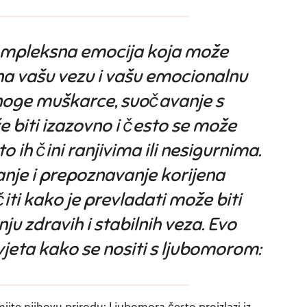
ompleksna emocija koja može
na vašu vezu i vašu emocionalnu
noge muškarce, suočavanje s
biti izazovno i često se može
o ih čini ranjivima ili nesigurnima.
anje i prepoznavanje korijena
iti kako je prevladati može biti
ju zdravih i stabilnih veza. Evo
vjeta kako se nositi s ljubomorom:
mijte njihovu prirodu:
Ljubomora često proizlazi iz