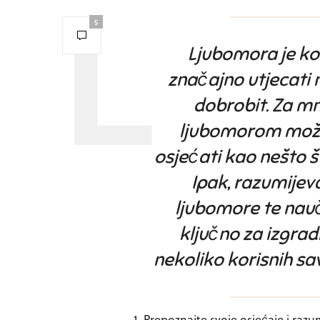
5
Ljubomora je k
značajno utjecati 
dobrobit. Za m
ljubomorom može 
osjećati kao nešto št
Ipak, razumijev
ljubomore te nauč
ključno za izgradn
nekoliko korisnih sa
1. Prepoznajte svoje osjećaje i razu