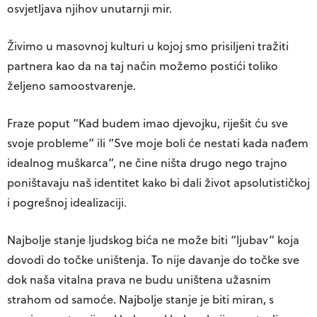
osvjetljava njihov unutarnji mir.
Živimo u masovnoj kulturi u kojoj smo prisiljeni tražiti
partnera kao da na taj način možemo postići toliko
željeno samoostvarenje.
Fraze poput “Kad budem imao djevojku, riješit ću sve
svoje probleme” ili “Sve moje boli će nestati kada nađem
idealnog muškarca”, ne čine ništa drugo nego trajno
poništavaju naš identitet kako bi dali život apsolutističkoj
i pogrešnoj idealizaciji.
Najbolje stanje ljudskog bića ne može biti “ljubav” koja
dovodi do točke uništenja. To nije davanje do točke sve
dok naša vitalna prava ne budu uništena užasnim
strahom od samoće. Najbolje stanje je biti miran, s