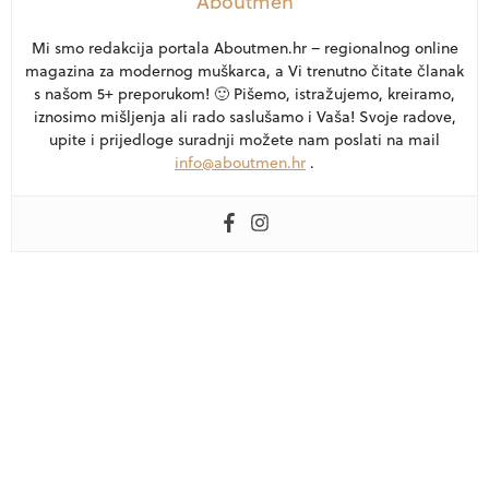
Aboutmen
Mi smo redakcija portala Aboutmen.hr – regionalnog online
magazina za modernog muškarca, a Vi trenutno čitate članak
s našom 5+ preporukom! 🙂 Pišemo, istražujemo, kreiramo,
iznosimo mišljenja ali rado saslušamo i Vaša! Svoje radove,
upite i prijedloge suradnji možete nam poslati na mail
info@aboutmen.hr
.