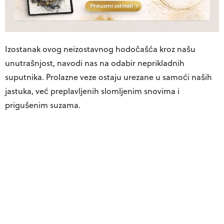
Izostanak ovog neizostavnog hodočašća kroz našu
unutrašnjost, navodi nas na odabir neprikladnih
suputnika. Prolazne veze ostaju urezane u samoći naših
jastuka, već preplavljenih slomljenim snovima i
prigušenim suzama.