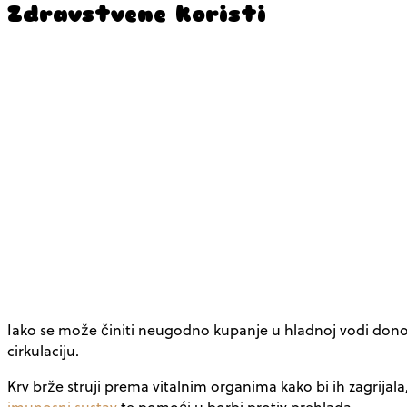
Zdravstvene koristi
Iako se može činiti neugodno kupanje u hladnoj vodi donosi 
cirkulaciju.
Krv brže struji prema vitalnim organima kako bi ih zagrijal
imunosni sustav
te pomoći u borbi protiv prehlada.