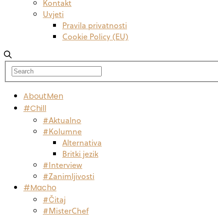
Kontakt
Uvjeti
Pravila privatnosti
Cookie Policy (EU)
AboutMen
#Chill
#Aktualno
#Kolumne
Alternativa
Britki jezik
#Interview
#Zanimljivosti
#Macho
#Čitaj
#MisterChef