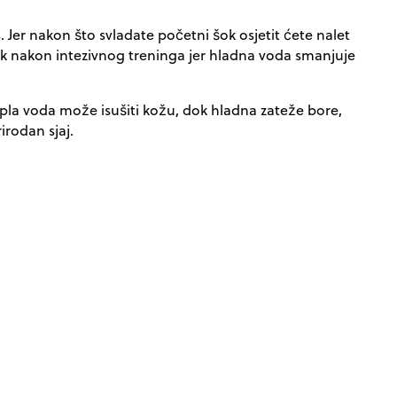
 Jer nakon što svladate početni šok osjetit ćete nalet
vak nakon intezivnog treninga jer hladna voda smanjuje
opla voda može isušiti kožu, dok hladna zateže bore,
irodan sjaj.