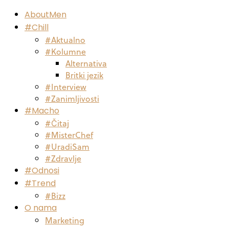
AboutMen
#Chill
#Aktualno
#Kolumne
Alternativa
Britki jezik
#Interview
#Zanimljivosti
#Macho
#Čitaj
#MisterChef
#UradiSam
#Zdravlje
#Odnosi
#Trend
#Bizz
O nama
Marketing