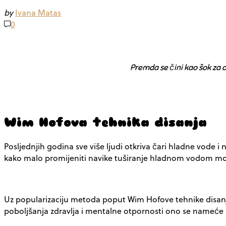
by
Ivana Matas
0
Premda se čini kao šok za o
Wim Hofova tehnika disanja
Posljednjih godina sve više ljudi otkriva čari hladne vode i n
kako malo promijeniti navike tuširanje hladnom vodom može
Uz popularizaciju metoda poput Wim Hofove tehnike disanja 
poboljšanja zdravlja i mentalne otpornosti ono se nameće k