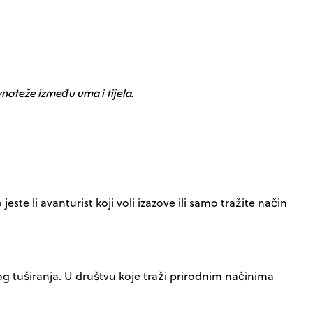
vnoteže između uma i tijela.
este li avanturist koji voli izazove ili samo tražite način
g tuširanja. U društvu koje traži prirodnim načinima