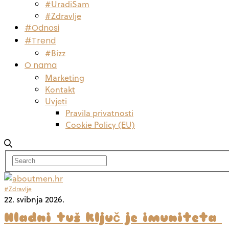
#UradiSam
#Zdravlje
#Odnosi
#Trend
#Bizz
O nama
Marketing
Kontakt
Uvjeti
Pravila privatnosti
Cookie Policy (EU)
#Zdravlje
22. svibnja 2026.
Hladni tuš ključ je imuniteta