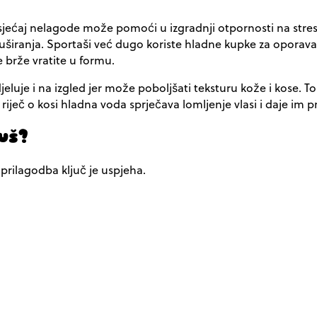
osjećaj nelagode može pomoći u izgradnji otpornosti na stres.
n tuširanja. Sportaši već dugo koriste hladne kupke za opora
 brže vratite u formu.
uje i na izgled jer može poboljšati teksturu kože i kose. T
e riječ o kosi hladna voda sprječava lomljenje vlasi i daje im pr
uš?
prilagodba ključ je uspjeha.