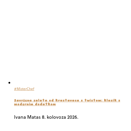
#MisterChef
Savršena salata od krastavaca s twistom: klasik s
modernim dodatkom
Ivana Matas
8. kolovoza 2026.