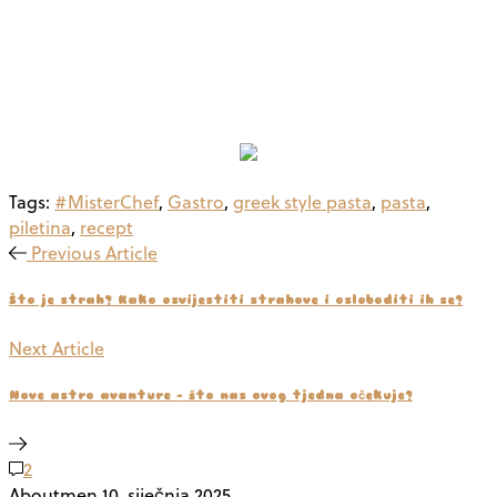
Tags:
#MisterChef
,
Gastro
,
greek style pasta
,
pasta
,
piletina
,
recept
Previous Article
Što je strah? Kako osvijestiti strahove i osloboditi ih se?
Next Article
Nove astro avanture - što nas ovog tjedna očekuje?
2
Aboutmen
10. siječnja 2025.