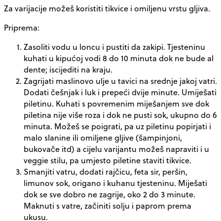
Za varijacije možeš koristiti tikvice i omiljenu vrstu gljiva.
Priprema:
Zasoliti vodu u loncu i pustiti da zakipi. Tjesteninu
kuhati u kipućoj vodi 8 do 10 minuta dok ne bude al
dente; iscijediti na kraju.
Zagrijati maslinovo ulje u tavici na srednje jakoj vatri.
Dodati češnjak i luk i prepeći dvije minute. Umiješati
piletinu. Kuhati s povremenim miješanjem sve dok
piletina nije više roza i dok ne pusti sok, ukupno do 6
minuta. Možeš se poigrati, pa uz piletinu popirjati i
malo slanine ili omiljene gljive (šampinjoni,
bukovače itd) a cijelu varijantu možeš napraviti i u
veggie stilu, pa umjesto piletine staviti tikvice.
Smanjiti vatru, dodati rajčicu, feta sir, peršin,
limunov sok, origano i kuhanu tjesteninu. Miješati
dok se sve dobro ne zagrije, oko 2 do 3 minute.
Maknuti s vatre, začiniti solju i paprom prema
ukusu.