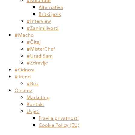
#Kolumne
Alternativa
Britki jezik
#Interview
#Zanimljivosti
#Macho
#Čitaj
#MisterChef
#UradiSam
#Zdravlje
#Odnosi
#Trend
#Bizz
O nama
Marketing
Kontakt
Uvjeti
Pravila privatnosti
Cookie Policy (EU)