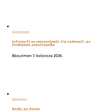
Zanimljivosti
Introverti su najrazvijeniji tip osobnosti, po
tvrdnjama znanstvenika
Aboutmen
7. kolovoza 2026.
Alternativa
Kasko za iluziju