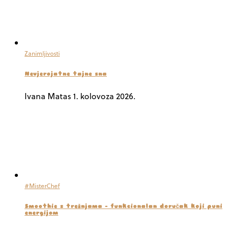
Zanimljivosti
Nevjerojatne tajne sna
Ivana Matas
1. kolovoza 2026.
#MisterChef
Smoothie s trešnjama – funkcionalan doručak koji puni
energijom