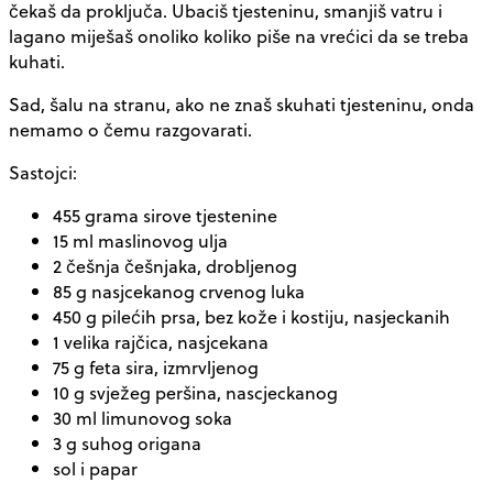
čekaš da proključa. Ubaciš tjesteninu, smanjiš vatru i
lagano miješaš onoliko koliko piše na vrećici da se treba
kuhati.
Sad, šalu na stranu, ako ne znaš skuhati tjesteninu, onda
nemamo o čemu razgovarati.
Sastojci:
455 grama sirove tjestenine
15 ml maslinovog ulja
2 češnja češnjaka, drobljenog
85 g nasjcekanog crvenog luka
450 g pilećih prsa, bez kože i kostiju, nasjeckanih
1 velika rajčica, nasjcekana
75 g feta sira, izmrvljenog
10 g svježeg peršina, nascjeckanog
30 ml limunovog soka
3 g suhog origana
sol i papar