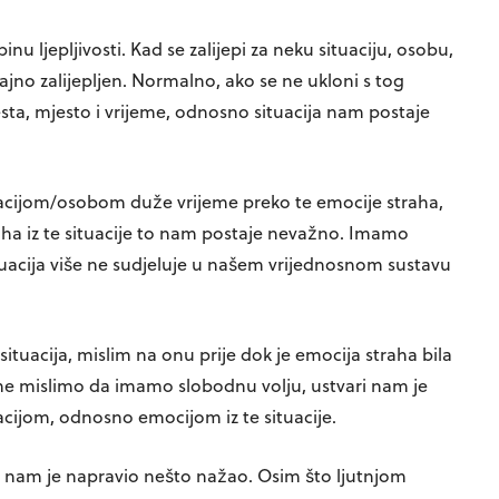
nu ljepljivosti. Kad se zalijepi za neku situaciju, osobu,
rajno zalijepljen. Normalno, ako se ne ukloni s tog
sta, mjesto i vrijeme, odnosno situacija nam postaje
acijom/osobom duže vrijeme preko te emocije straha,
raha iz te situacije to nam postaje nevažno. Imamo
situacija više ne sudjeluje u našem vrijednosnom sustavu
ituacija, mislim na onu prije dok je emocija straha bila
jeme mislimo da imamo slobodnu volju, ustvari nam je
cijom, odnosno emocijom iz te situacije.
o nam je napravio nešto nažao. Osim što ljutnjom