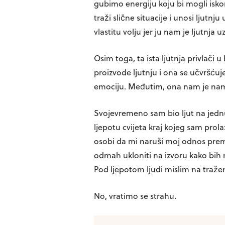
gubimo energiju koju bi mogli iskor
traži slične situacije i unosi ljut
vlastitu volju jer ju nam je ljutnja u
Osim toga, ta ista ljutnja privlači 
proizvode ljutnju i ona se učvršću
emociju. Međutim, ona nam je namet
Svojevremeno sam bio ljut na jednu 
ljepotu cvijeta kraj kojeg sam prola
osobi da mi naruši moj odnos prema 
odmah ukloniti na izvoru kako bih m
Pod ljepotom ljudi mislim na tražen
No, vratimo se strahu.