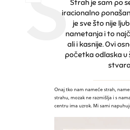
Strah je sam po se
iracionalno ponašanj
je sve što nije lj
nametanja i to najč
ali i kasnije. Ovi 
početka odlaska u š
stvara
Onaj tko nam nameće strah, nameć
strahu, mozak ne razmišlja i s nama
centru ima uzrok. Mi sami napuhuj