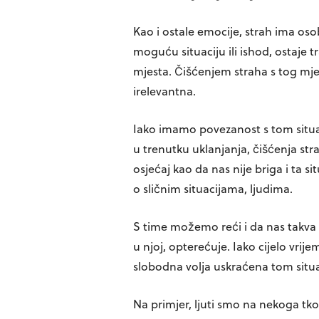
Kao i ostale emocije, strah ima osobi
moguću situaciju ili ishod, ostaje t
mjesta. Čišćenjem straha s tog mje
irelevantna.
Iako imamo povezanost s tom situ
u trenutku uklanjanja, čišćenja st
osjećaj kao da nas nije briga i ta 
o sličnim situacijama, ljudima.
S time možemo reći i da nas takva s
u njoj, opterećuje. Iako cijelo vri
slobodna volja uskraćena tom situa
Na primjer, ljuti smo na nekoga tk