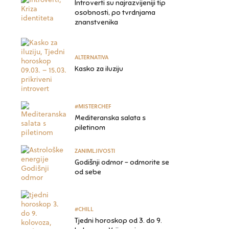
Introverti su najrazvijeniji tip
osobnosti, po tvrdnjama
znanstvenika
ALTERNATIVA
Kasko za iluziju
#MISTERCHEF
Mediteranska salata s
piletinom
ZANIMLJIVOSTI
Godišnji odmor – odmorite se
od sebe
#CHILL
Tjedni horoskop od 3. do 9.