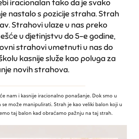
bi iracionalan tako da je svako
e nastalo s pozicije straha. Strah
ubav. Strahovi ulaze u nas preko
ešće u djetinjstvu do 5-e godine,
osnovni strahovi umetnuti u nas do
kolu kasnije služe kao poluga za
nje novih strahova.
e nam i kasnije iracionalno ponašanje. Dok smo u
 se može manipulirati. Strah je kao veliki balon koji u
emo taj balon kad obraćamo pažnju na taj strah.