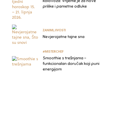
kolovoza: Vrijeme je za nove
prilike i pametne odluke
ZANIMLJIVOSTI
Nevjerojatne tajne sna
#MISTERCHEF
Smoothie s trešnjama –
funkcionalan doručak koji puni
energijom