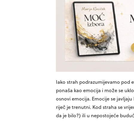
Iako strah podrazumijevamo pod emo
ponaša kao emocija i može se ukloni
osnovi emocija. Emocije se javlja
riječ je trenutni. Kod straha se vri
da je bilo?) ili u nepostojeće buduć