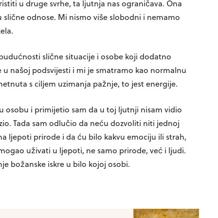
istiti u druge svrhe, ta ljutnja nas ograničava. Ona
nju u slične odnose. Mi nismo više slobodni i nemamo
zela.
u budućnosti slične situacije i osobe koji dodatno
je u našoj podsvijesti i mi je smatramo kao normalnu
nuta s ciljem uzimanja pažnje, to jest energije.
osobu i primijetio sam da u toj ljutnji nisam vidio
zio. Tada sam odlučio da neću dozvoliti niti jednoj
ljepoti prirode i da ću bilo kakvu emociju ili strah,
ogao uživati u ljepoti, ne samo prirode, već i ljudi.
je božanske iskre u bilo kojoj osobi.