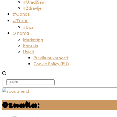
#UradiSam
#Zdravlje
#Odnosi
#Trend
#Bizz
O nama
Marketing
Kontakt
Uvjeti
Pravila privatnosti
Cookie Policy (EU)
Oznaka:
strahovi