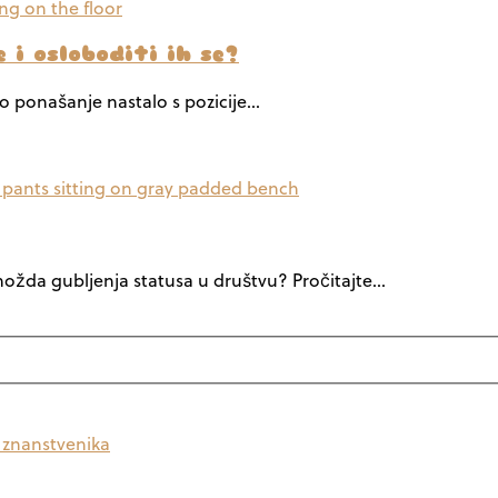
 i osloboditi ih se?
no ponašanje nastalo s pozicije…
 možda gubljenja statusa u društvu? Pročitajte…
a znanstvenika