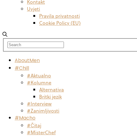
Kontakt
Uvjeti
Pravila privatnosti
Cookie Policy (EU)
AboutMen
#Chill
#Aktualno
#Kolumne
Alternativa
Britki jezik
#Interview
#Zanimljivosti
#Macho
#Čitaj
#MisterChef