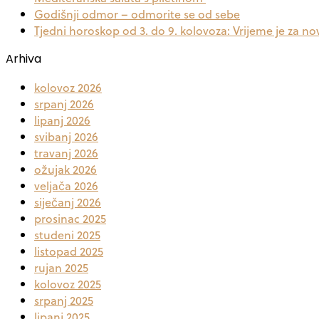
Godišnji odmor – odmorite se od sebe
Tjedni horoskop od 3. do 9. kolovoza: Vrijeme je za no
Arhiva
kolovoz 2026
srpanj 2026
lipanj 2026
svibanj 2026
travanj 2026
ožujak 2026
veljača 2026
siječanj 2026
prosinac 2025
studeni 2025
listopad 2025
rujan 2025
kolovoz 2025
srpanj 2025
lipanj 2025