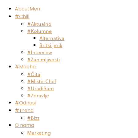
AboutMen
#Chill
#Aktualno
#Kolumne
Alternativa
Britki jezik
#Interview
#Zanimljivosti
#Macho
#Čitaj
#MisterChef
#UradiSam
#Zdravlje
#Odnosi
#Trend
#Bizz
O nama
Marketing