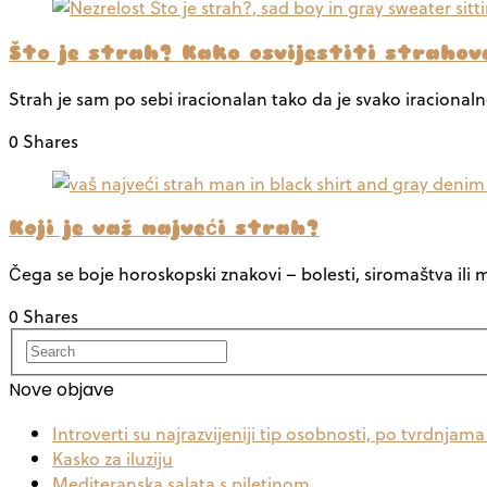
Što je strah? Kako osvijestiti strahove
Strah je sam po sebi iracionalan tako da je svako iracional
0 Shares
Koji je vaš najveći strah?
Čega se boje horoskopski znakovi – bolesti, siromaštva ili
0 Shares
Nove objave
Introverti su najrazvijeniji tip osobnosti, po tvrdnjam
Kasko za iluziju
Mediteranska salata s piletinom