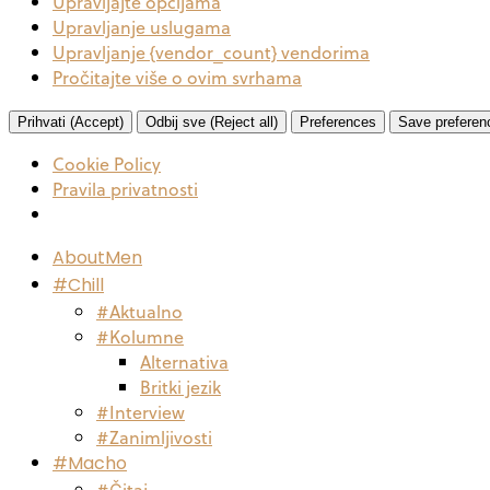
Upravljajte opcijama
Upravljanje uslugama
Upravljanje {vendor_count} vendorima
Pročitajte više o ovim svrhama
Prihvati (Accept)
Odbij sve (Reject all)
Preferences
Save preferen
Cookie Policy
Pravila privatnosti
AboutMen
#Chill
#Aktualno
#Kolumne
Alternativa
Britki jezik
#Interview
#Zanimljivosti
#Macho
#Čitaj