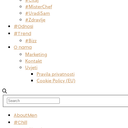
#MisterChef
#UradiSam
#Zdravlje
#Odnosi
#Trend
#Bizz
O nama
Marketing
Kontakt
Uvjeti
Pravila privatnosti
Cookie Policy (EU)
AboutMen
#Chill