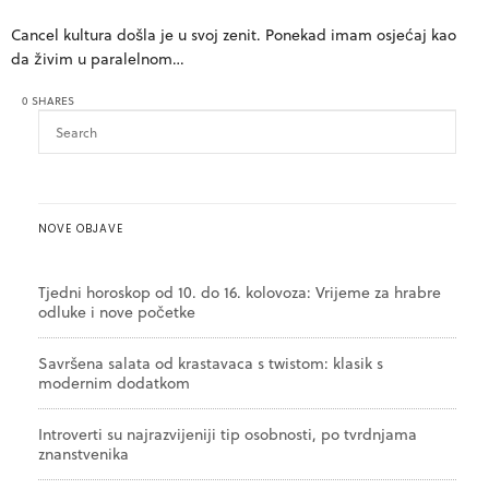
Cancel kultura došla je u svoj zenit. Ponekad imam osjećaj kao
da živim u paralelnom…
0 SHARES
NOVE OBJAVE
Tjedni horoskop od 10. do 16. kolovoza: Vrijeme za hrabre
odluke i nove početke
Savršena salata od krastavaca s twistom: klasik s
modernim dodatkom
Introverti su najrazvijeniji tip osobnosti, po tvrdnjama
znanstvenika