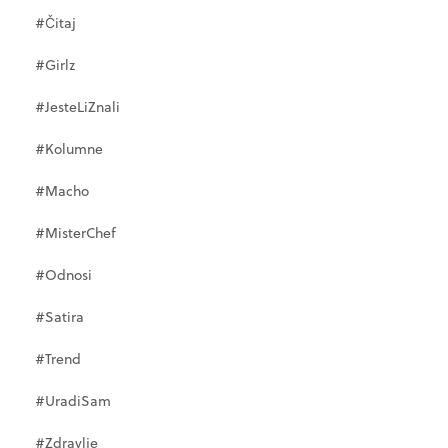
#Čitaj
#Girlz
#JesteLiZnali
#Kolumne
#Macho
#MisterChef
#Odnosi
#Satira
#Trend
#UradiSam
#Zdravlje