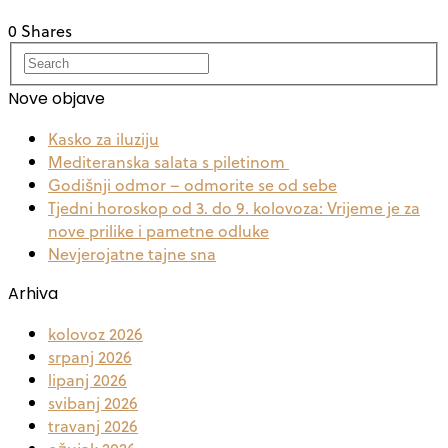
0 Shares
Nove objave
Kasko za iluziju
Mediteranska salata s piletinom
Godišnji odmor – odmorite se od sebe
Tjedni horoskop od 3. do 9. kolovoza: Vrijeme je za
nove prilike i pametne odluke
Nevjerojatne tajne sna
Arhiva
kolovoz 2026
srpanj 2026
lipanj 2026
svibanj 2026
travanj 2026