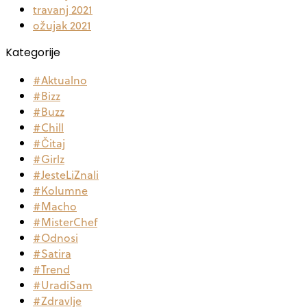
travanj 2021
ožujak 2021
Kategorije
#Aktualno
#Bizz
#Buzz
#Chill
#Čitaj
#Girlz
#JesteLiZnali
#Kolumne
#Macho
#MisterChef
#Odnosi
#Satira
#Trend
#UradiSam
#Zdravlje