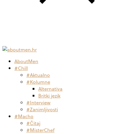
AboutMen
#Chill
#Aktualno
#Kolumne
Alternativa
Britki jezik
#Interview
#Zanimljivosti
#Macho
#Čitaj
#MisterChef