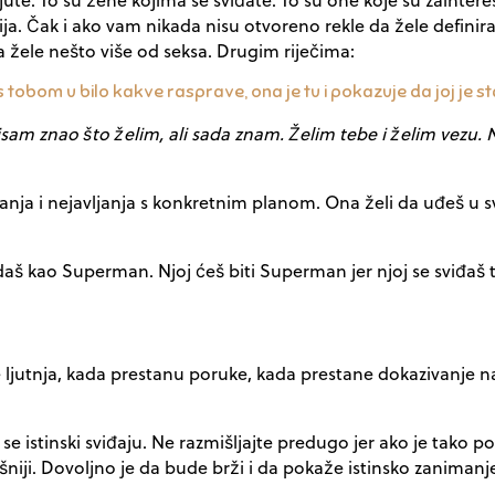
cija. Čak i ako vam nikada nisu otvoreno rekle da žele definirat
da žele nešto više od seksa. Drugim riječima:
i s tobom u bilo kakve rasprave, ona je tu i pokazuje da joj je st
isam znao što želim, ali sada znam. Želim tebe i želim vezu.
vanja i nejavljanja s konkretnim planom. Ona želi da uđeš u 
edaš kao Superman. Njoj ćeš biti Superman jer njoj se sviđaš ta
estane ljutnja, kada prestanu poruke, kada prestane dokaziva
e istinski sviđaju. Ne razmišljajte predugo jer ako je tako po
ješniji. Dovoljno je da bude brži i da pokaže istinsko zanimanj