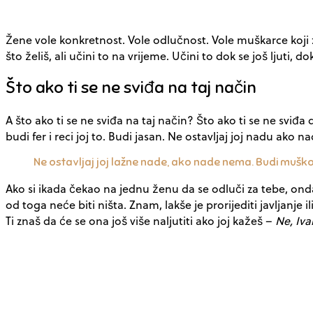
Žene vole konkretnost. Vole odlučnost. Vole muškarce koji z
što želiš, ali učini to na vrijeme. Učini to dok se još ljuti
Što ako ti se ne sviđa na taj način
A što ako ti se ne sviđa na taj način? Što ako ti se ne sviđ
budi fer i reci joj to. Budi jasan. Ne ostavljaj joj nadu ako 
Ne ostavljaj joj lažne nade, ako nade nema. Budi muško, b
Ako si ikada čekao na jednu ženu da se odluči za tebe, onda 
od toga neće biti ništa. Znam, lakše je prorijediti javljanje 
Ti znaš da će se ona još više naljutiti ako joj kažeš –
Ne, Ivan