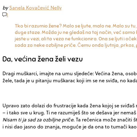
by
Sanela Kovačević Nelly
1
Tko bi razumio žene? Malo se ljute, malo ne. Malo su tu, m
duge staze. Možda ju ne gledaš na taj način, već samo 
jeste u vezi, ali ta veza ne funkcionira. Ona se ljuti i oč
sada za neke ozbiljne priče. Čemu onda ljutnja, prkos, 
Da, većina žena želi vezu
Dragi muškarci, imajte na umu sljedeće: Većina žena, osobi
žele, tada je u pitanju muškarac koji im se ne sviđa, no kada 
Upravo zato dolazi do frustracije kada žena kojoj se sviđaš 
– i tako sve u krug. Ti ne razumiješ što se dešava jer nema
Nisam ti ja sad za ozbiljne priče
. Ta rečenica može značiti 
i nisi dao jasno do znanja, moguće je da ona to tumači kao 