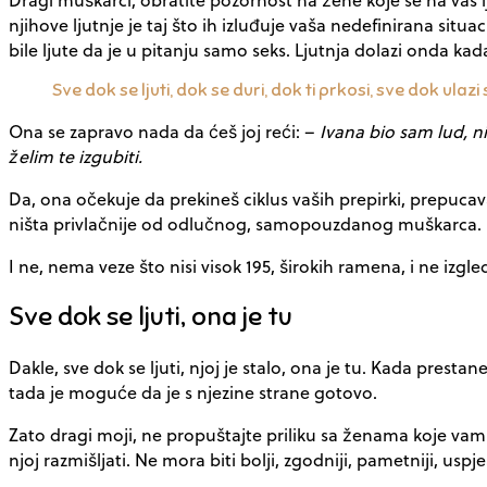
njihove ljutnje je taj što ih izluđuje vaša nedefinirana situa
bile ljute da je u pitanju samo seks. Ljutnja dolazi onda ka
Sve dok se ljuti, dok se duri, dok ti prkosi, sve dok ulaz
Ona se zapravo nada da ćeš joj reći: –
Ivana bio sam lud, n
želim te izgubiti.
Da, ona očekuje da prekineš ciklus vaših prepirki, prepuca
ništa privlačnije od odlučnog, samopouzdanog muškarca.
I ne, nema veze što nisi visok 195, širokih ramena, i ne izgl
Sve dok se ljuti, ona je tu
Dakle, sve dok se ljuti, njoj je stalo, ona je tu. Kada pr
tada je moguće da je s njezine strane gotovo.
Zato dragi moji, ne propuštajte priliku sa ženama koje vam s
njoj razmišljati. Ne mora biti bolji, zgodniji, pametniji, usp