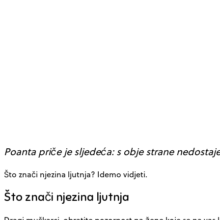
Poanta priče je sljedeća: s obje strane nedostaj
Što znači njezina ljutnja? Idemo vidjeti.
Što znači njezina ljutnja
Dragi muškarci, obratite pozornost na žene koje se na vas l