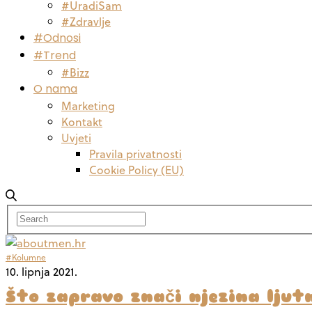
#UradiSam
#Zdravlje
#Odnosi
#Trend
#Bizz
O nama
Marketing
Kontakt
Uvjeti
Pravila privatnosti
Cookie Policy (EU)
#Kolumne
10. lipnja 2021.
Što zapravo znači njezina ljut