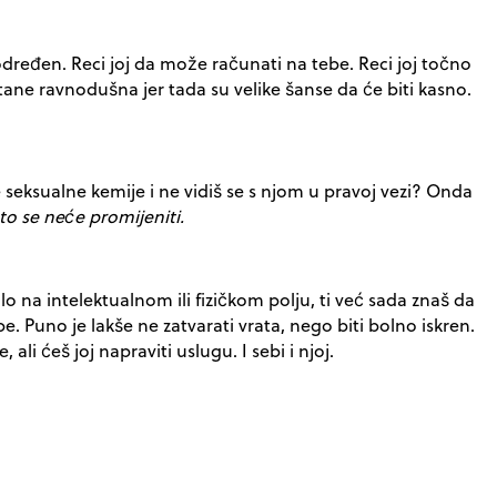
određen. Reci joj da može računati na tebe. Reci joj točno
ostane ravnodušna jer tada su velike šanse da će biti kasno.
e seksualne kemije i ne vidiš se s njom u pravoj vezi? Onda
 to se neće promijeniti.
o na intelektualnom ili fizičkom polju, ti već sada znaš da
be. Puno je lakše ne zatvarati vrata, nego biti bolno iskren.
 ali ćeš joj napraviti uslugu. I sebi i njoj.