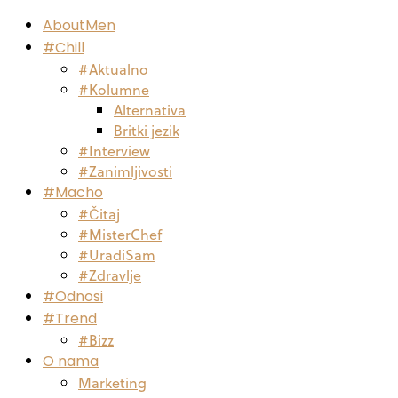
AboutMen
#Chill
#Aktualno
#Kolumne
Alternativa
Britki jezik
#Interview
#Zanimljivosti
#Macho
#Čitaj
#MisterChef
#UradiSam
#Zdravlje
#Odnosi
#Trend
#Bizz
O nama
Marketing