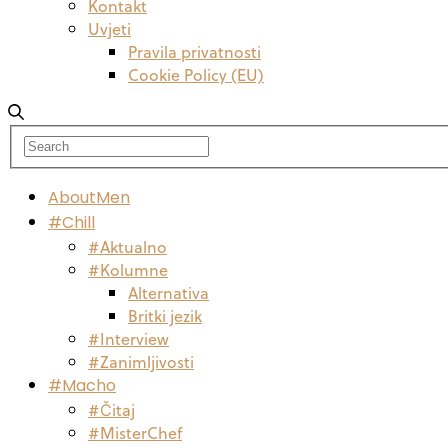
Kontakt
Uvjeti
Pravila privatnosti
Cookie Policy (EU)
AboutMen
#Chill
#Aktualno
#Kolumne
Alternativa
Britki jezik
#Interview
#Zanimljivosti
#Macho
#Čitaj
#MisterChef