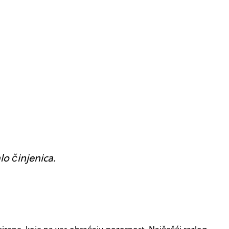
lo činjenica.
esirane, koje na vas obraćaju pozornost. Najčešći razlog