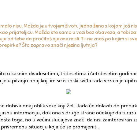
alo nisu. Možda je u tvojem životu jedna žena s kojom još nisi de
kao prijateljicu. Možda ste samo u vezi bez obaveza, a tebi z
ekuje od tebe da pročitaš njezine misli. Ti i ne znaš po kojim si s
prepirke? Što zapravo znači njezina ljutnja?
to u kasnim dvadesetima, tridesetima i četrdesetim godinama 
je u pitanju onaj koji im se istinski sviđa tada veza nije upitn
ne dobiva onaj oblik veze koji želi. Tada će dolaziti do prepi
š jasnu informaciju, dok ona s druge strane očekuje da ti raz
štošta toga, no u većini slučajeva znači da nisi zainteresir
privremenu situaciju koja će se promijeniti.