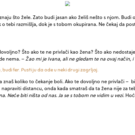
naju što žele. Zato budi jasan ako želiš nešto s njom. Budi 
, dok o tebi razmišlja, dok je s tobom okupirana. Ne čekaj da p
a dovoljno? Što ako te ne privlači kao žena? Što ako nedostaj
nade nema. –
Žao mi je Ivana, ali ne gledam te na ovaj način, i
udi fer. Pusti ju da ode u neki drugi zagrljaj.
znaš koliko to čekanje boli. Ako te dovoljno ne privlači – bil
ili napraviti distancu, onda kada smatraš da ta žena nije za te
a. Neće biti ništa od nas. Ja se s tobom ne vidim u vezi.
Hoće,