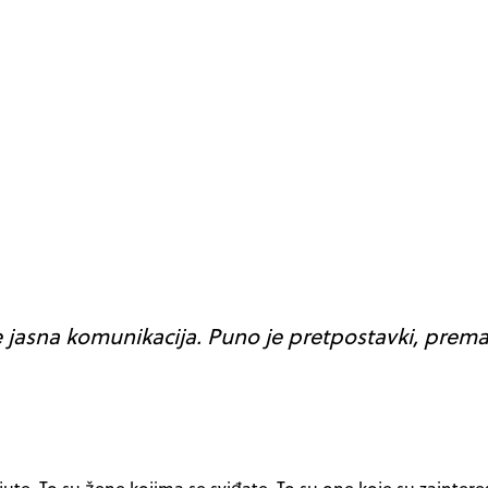
e jasna komunikacija. Puno je pretpostavki, prema
jute. To su žene kojima se sviđate. To su one koje su zainter