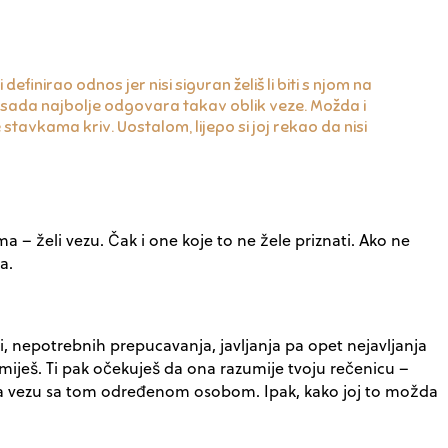
finirao odnos jer nisi siguran želiš li biti s njom na
a sada najbolje odgovara takav oblik veze. Možda i
ve stavkama kriv. Uostalom, lijepo si joj rekao da nisi
– želi vezu. Čak i one koje to ne žele priznati. Ako ne
a.
rki, nepotrebnih prepucavanja, javljanja pa opet nejavljanja
umiješ. Ti pak očekuješ da ona razumije tvoju rečenicu –
an za vezu sa tom određenom osobom. Ipak, kako joj to možda