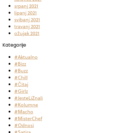
srpanj 2021
lipanj 2021
svibanj 2021
travanj 2021
ožujak 2021
Kategorije
#Aktualno
#Bizz
#Buzz
#Chill
#Čitaj
#Girlz
#JesteLiZnali
#Kolumne
#Macho
#MisterChef
#Odnosi
#Satira