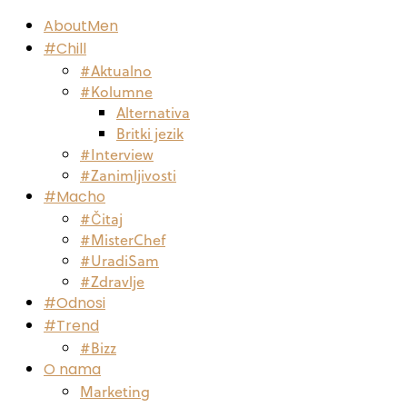
AboutMen
#Chill
#Aktualno
#Kolumne
Alternativa
Britki jezik
#Interview
#Zanimljivosti
#Macho
#Čitaj
#MisterChef
#UradiSam
#Zdravlje
#Odnosi
#Trend
#Bizz
O nama
Marketing