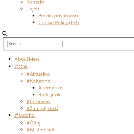
Kontakt
Uvjeti
Pravila privatnosti
Cookie Policy (EU)
AboutMen
#Chill
#Aktualno
#Kolumne
Alternativa
Britki jezik
#Interview
#Zanimljivosti
#Macho
#Čitaj
#MisterChef