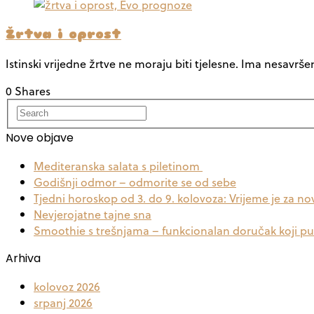
Žrtva i oprost
Istinski vrijedne žrtve ne moraju biti tjelesne. Ima nesavršen
0 Shares
Nove objave
Mediteranska salata s piletinom
Godišnji odmor – odmorite se od sebe
Tjedni horoskop od 3. do 9. kolovoza: Vrijeme je za no
Nevjerojatne tajne sna
Smoothie s trešnjama – funkcionalan doručak koji p
Arhiva
kolovoz 2026
srpanj 2026