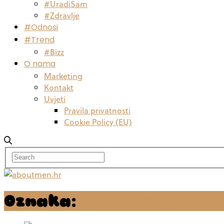
#UradiSam
#Zdravlje
#Odnosi
#Trend
#Bizz
O nama
Marketing
Kontakt
Uvjeti
Pravila privatnosti
Cookie Policy (EU)
Oznaka:
žrtva i oprost