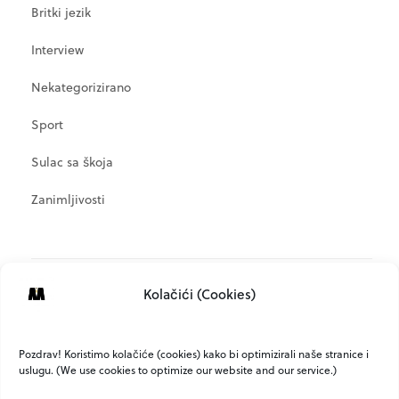
Britki jezik
Interview
Nekategorizirano
Sport
Sulac sa škoja
Zanimljivosti
META
Kolačići (Cookies)
Prijava
Kanal objava
Pozdrav! Koristimo kolačiće (cookies) kako bi optimizirali naše stranice i
uslugu. (We use cookies to optimize our website and our service.)
Kanal komentara