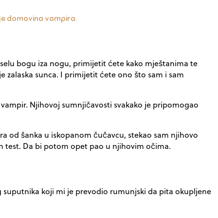
n je domovina vampira.
selu bogu iza nogu, primijetit ćete kako mještanima te
ije zalaska sunca. I primijetit ćete ono što sam i sam
ni vampir. Njihovoj sumnjičavosti svakako je pripomogao
a metra od šanka u iskopanom čučavcu, stekao sam njihovo
m test. Da bi potom opet pao u njihovim očima.
 suputnika koji mi je prevodio rumunjski da pita okupljene