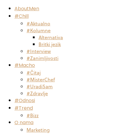
AboutMen
#Chill
#Aktualno
#Kolumne
Alternativa
Britki jezik
#Interview
#Zanimljivosti
#Macho
#Čitaj
#MisterChef
#UradiSam
#Zdravlje
#Odnosi
#Trend
#Bizz
O nama
Marketing