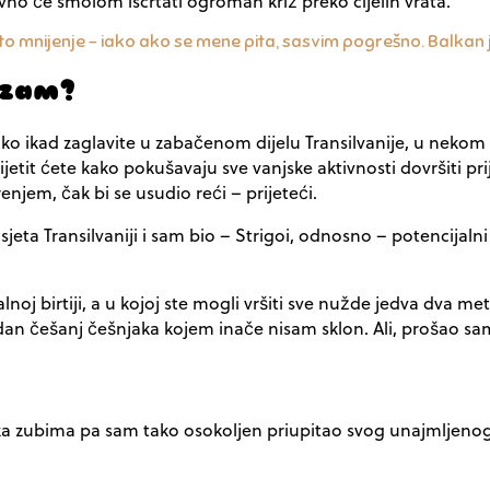
avno će smolom iscrtati ogroman križ preko cijelih vrata.
 to mnijenje – iako ako se mene pita, sasvim pogrešno. Balka
izam?
ko ikad zaglavite u zabačenom dijelu Transilvanije, u nekom 
mijetit ćete kako pokušavaju sve vanjske aktivnosti dovršiti pr
enjem, čak bi se usudio reći – prijeteći.
eta Transilvaniji i sam bio – Strigoi, odnosno – potencijal
okalnoj birtiji, a u kojoj ste mogli vršiti sve nužde jedva dv
dan češanj češnjaka kojem inače nisam sklon. Ali, prošao sa
k za zubima pa sam tako osokoljen priupitao svog unajmljenog