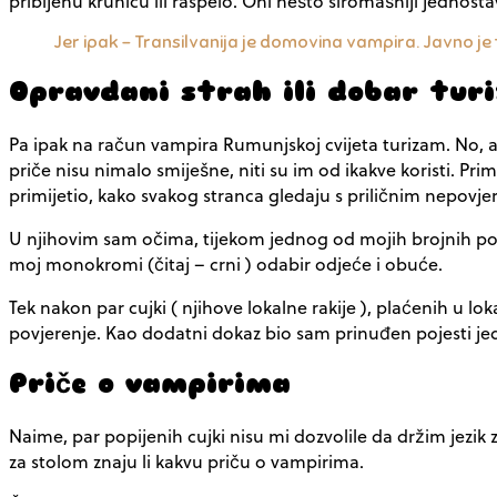
pribijenu krunicu ili raspelo. Oni nešto siromašniji jednost
Jer ipak – Transilvanija je domovina vampira. Javno je
Opravdani strah ili dobar tur
Pa ipak na račun vampira Rumunjskoj cvijeta turizam. No, a
priče nisu nimalo smiješne, niti su im od ikakve koristi. Pri
primijetio, kako svakog stranca gledaju s priličnim nepovjer
U njihovim sam očima, tijekom jednog od mojih brojnih posj
moj monokromi (čitaj – crni ) odabir odjeće i obuće.
Tek nakon par cujki ( njihove lokalne rakije ), plaćenih u l
povjerenje. Kao dodatni dokaz bio sam prinuđen pojesti je
Priče o vampirima
Naime, par popijenih cujki nisu mi dozvolile da držim jezi
za stolom znaju li kakvu priču o vampirima.