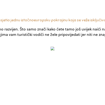
jetio jednu istočnoeuropsku pokrajinu koja se veže isključivo u
 razvijen. Što samo znači kako ćete tamo još uvijek naići na 
a vam turistički vodiči ne žele pripovijedati jer niti ne znaj