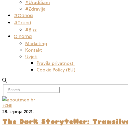
#UradiSam
#Zdravlje
#Odnosi
#Trend
#Bizz
O nama
Marketing
Kontakt
Uvjeti
Pravila privatnosti
Cookie Policy (EU)
#Chill
28. srpnja 2021.
The Dark Storyteller: Transilv