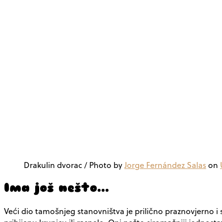
Drakulin dvorac / Photo by
Jorge Fernández Salas
on
Ima još nešto…
Veći dio tamošnjeg stanovništva je prilično praznovjerno i 