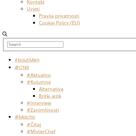
Kontakt
Uvjeti
Pravila privatnosti
Cookie Policy (EU)
AboutMen
#Chill
#Aktualno
#Kolumne
Alternativa
Britki jezik
#Interview
#Zanimljivosti
#Macho
#Čitaj
#MisterChef