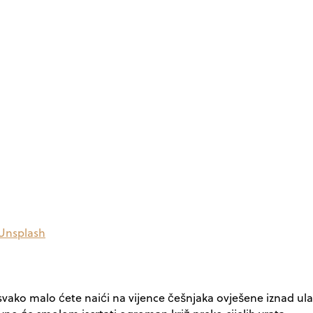
Unsplash
svako malo ćete naići na vijence češnjaka ovješene iznad ulaz