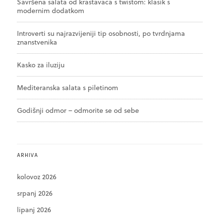
Savršena salata od krastavaca s twistom: klasik s
modernim dodatkom
Introverti su najrazvijeniji tip osobnosti, po tvrdnjama
znanstvenika
Kasko za iluziju
Mediteranska salata s piletinom
Godišnji odmor – odmorite se od sebe
ARHIVA
kolovoz 2026
srpanj 2026
lipanj 2026