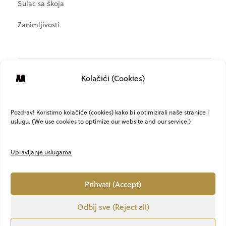
Sulac sa škoja
Zanimljivosti
META
Kolačići (Cookies)
Prijava
Kanal objava
Pozdrav! Koristimo kolačiće (cookies) kako bi optimizirali naše stranice i
uslugu. (We use cookies to optimize our website and our service.)
Kanal komentara
WordPress.org
Upravljanje uslugama
Prihvati (Accept)
Odbij sve (Reject all)
O NAMA
KONTAKT
MARKETING
PRIVATNOST
UVJETI