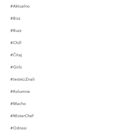
#Aktualno
#Bizz
#Buzz
#Chill
#Čitaj
#Girlz
#JesteLiZnali
#Kolumne
#Macho
#MisterChef
#Odnosi