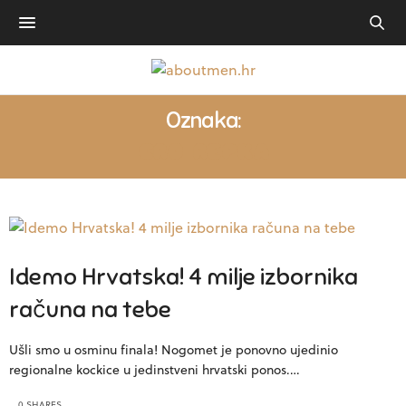
Oznaka:
CRO REPKA
Idemo Hrvatska! 4 milje izbornika
računa na tebe
Ušli smo u osminu finala! Nogomet je ponovno ujedinio
regionalne kockice u jedinstveni hrvatski ponos.…
0 SHARES