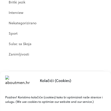
Britki jezik
Interview
Nekategorizirano
Sport
Sulac sa škoja
Zanimljivosti
META
Kolačići (Cookies)
Prijava
Kanal objava
Pozdrav! Koristimo kolačiće (cookies) kako bi optimizirali naše stranice i
uslugu. (We use cookies to optimize our website and our service.)
Kanal komentara