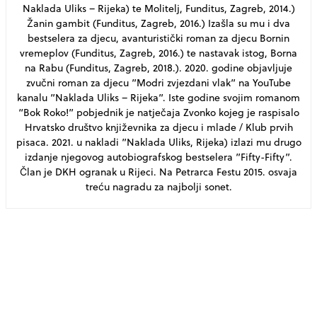
Naklada Uliks – Rijeka) te Molitelj, Funditus, Zagreb, 2014.)
Žanin gambit (Funditus, Zagreb, 2016.) Izašla su mu i dva
bestselera za djecu, avanturistički roman za djecu Bornin
vremeplov (Funditus, Zagreb, 2016.) te nastavak istog, Borna
na Rabu (Funditus, Zagreb, 2018.). 2020. godine objavljuje
zvučni roman za djecu ”Modri zvjezdani vlak” na YouTube
kanalu ”Naklada Uliks – Rijeka”. Iste godine svojim romanom
“Bok Roko!” pobjednik je natječaja Zvonko kojeg je raspisalo
Hrvatsko društvo književnika za djecu i mlade / Klub prvih
pisaca. 2021. u nakladi ”Naklada Uliks, Rijeka) izlazi mu drugo
izdanje njegovog autobiografskog bestselera ”Fifty-Fifty”.
Član je DKH ogranak u Rijeci. Na Petrarca Festu 2015. osvaja
treću nagradu za najbolji sonet.