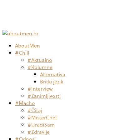
AboutMen
#Chill
#Aktualno
#Kolumne
Alternativa
Britki jezik
#Interview
#Zanimljivosti
#Macho
#Čitaj
#MisterChef
#UradiSam
#Zdravlje
#Odnosi