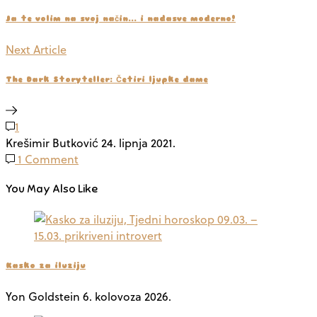
Ja te volim na svoj način... i nadasve moderno!
Next Article
The Dark Storyteller: Četiri ljupke dame
1
Krešimir Butković
24. lipnja 2021.
1 Comment
You May Also Like
Kasko za iluziju
Yon Goldstein
6. kolovoza 2026.