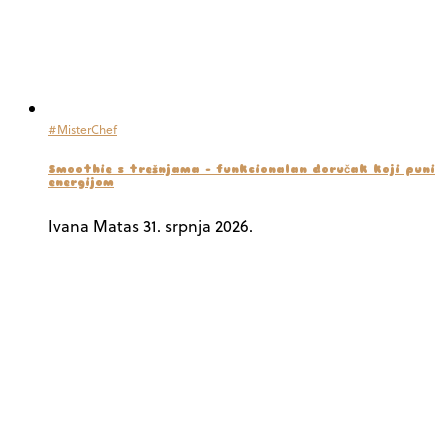
#MisterChef
Smoothie s trešnjama – funkcionalan doručak koji puni
energijom
Ivana Matas
31. srpnja 2026.