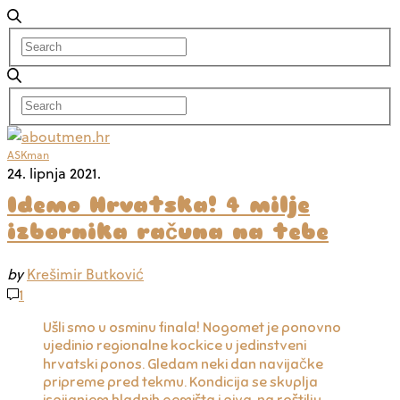
ASKman
24. lipnja 2021.
Idemo Hrvatska! 4 milje
izbornika računa na tebe
by
Krešimir Butković
1
Ušli smo u osminu finala! Nogomet je ponovno
ujedinio regionalne kockice u jedinstveni
hrvatski ponos. Gledam neki dan navijačke
pripreme pred tekmu. Kondicija se skuplja