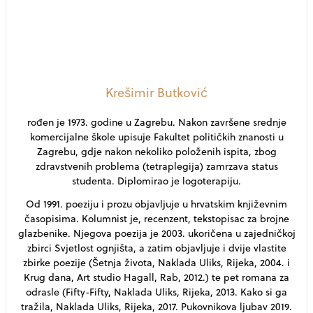
Krešimir Butković
rođen je 1973. godine u Zagrebu. Nakon završene srednje
komercijalne škole upisuje Fakultet političkih znanosti u
Zagrebu, gdje nakon nekoliko položenih ispita, zbog
zdravstvenih problema (tetraplegija) zamrzava status
studenta. Diplomirao je logoterapiju.
Od 1991. poeziju i prozu objavljuje u hrvatskim književnim
časopisima. Kolumnist je, recenzent, tekstopisac za brojne
glazbenike. Njegova poezija je 2003. ukoričena u zajedničkoj
zbirci Svjetlost ognjišta, a zatim objavljuje i dvije vlastite
zbirke poezije (Šetnja života, Naklada Uliks, Rijeka, 2004. i
Krug dana, Art studio Hagall, Rab, 2012.) te pet romana za
odrasle (Fifty-Fifty, Naklada Uliks, Rijeka, 2013. Kako si ga
tražila, Naklada Uliks, Rijeka, 2017. Pukovnikova ljubav 2019.