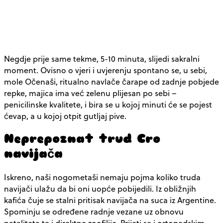
Negdje prije same tekme, 5-10 minuta, slijedi sakralni
moment. Ovisno o vjeri i uvjerenju spontano se, u sebi,
mole Očenaši, ritualno navlače čarape od zadnje pobjede
repke, majica ima već zelenu plijesan po sebi –
penicilinske kvalitete, i bira se u kojoj minuti će se pojest
ćevap, a u kojoj otpit gutljaj pive.
Neprepoznat trud Cro
navijača
Iskreno, naši nogometaši nemaju pojma koliko truda
navijači ulažu da bi oni uopće pobijedili. Iz obližnjih
kafića čuje se stalni pritisak navijača na suca iz Argentine.
Spominju se određene radnje vezane uz obnovu
nataliteta te i direktne zoofilije. Prijeti se i ortopedskim