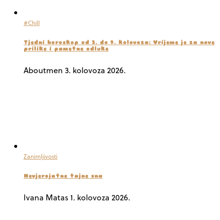
#Chill
Tjedni horoskop od 3. do 9. kolovoza: Vrijeme je za nove
prilike i pametne odluke
Aboutmen
3. kolovoza 2026.
Zanimljivosti
Nevjerojatne tajne sna
Ivana Matas
1. kolovoza 2026.