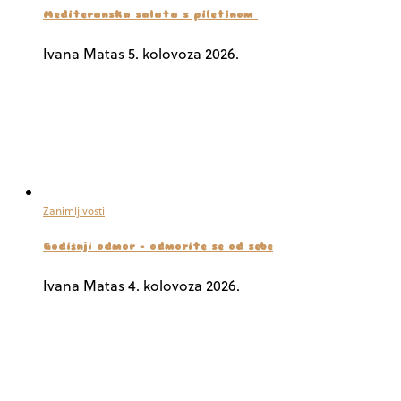
Mediteranska salata s piletinom
Ivana Matas
5. kolovoza 2026.
Zanimljivosti
Godišnji odmor – odmorite se od sebe
Ivana Matas
4. kolovoza 2026.