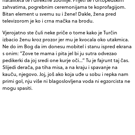
zahvatima, pogrebnim ceremonijama te koprofagijom.
Bitan element u svemu su i žene! Dakle, žena pred
televizorom je ko i crna mačka na brodu.
Vjerojatno ste čuli neke priče o tome kako je Turčin
izbacio ženu kroz prozor jer mu je kvocala oko utakmica.
Ne do im Bog da im donesu mobitel i stanu ispred ekrana
s onim: ”Zove te mama i pita jel bi ju sutra odvezao
pedikerki da joj sredi one kurje oči…” Tu je fajrunt taj čas.
Slijedi derača, pa tiha misa, a na kraju i spavanje na
kauču, njegovo. Joj, još ako koja uđe u sobu i repka nam
primi gol, nju više ni blagoslovljena voda ni egzorcista ne
mogu spasiti.