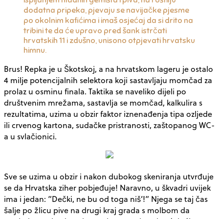
ispijanjem hladnih gemišta i piva, na roštilju
dodatna pripeka, pjevaju se navijačke pjesme
po okolnim kafićima i imaš osjećaj da si drito na
tribini te da će upravo pred šank istrčati
hrvatskih 11 i zdušno, unisono otpjevati hrvatsku
himnu.
Brus! Repka je u Škotskoj, a na hrvatskom lageru je ostalo
4 milje potencijalnih selektora koji sastavljaju momčad za
prolaz u osminu finala. Taktika se naveliko dijeli po
društvenim mrežama, sastavlja se momčad, kalkulira s
rezultatima, uzima u obzir faktor iznenađenja tipa ozljede
ili crvenog kartona, sudačke pristranosti, zaštopanog WC-
a u svlačionici.
Sve se uzima u obzir i nakon dubokog skeniranja utvrđuje
se da Hrvatska ziher pobjeđuje! Naravno, u škvadri uvijek
ima i jedan: ”Dečki, ne bu od toga niš’!” Njega se taj čas
šalje po žlicu pive na drugi kraj grada s molbom da