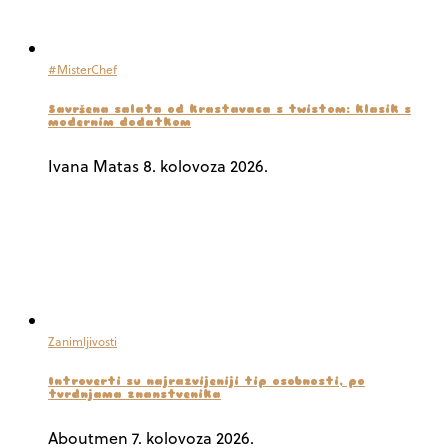
#MisterChef
Savršena salata od krastavaca s twistom: klasik s
modernim dodatkom
Ivana Matas
8. kolovoza 2026.
Zanimljivosti
Introverti su najrazvijeniji tip osobnosti, po
tvrdnjama znanstvenika
Aboutmen
7. kolovoza 2026.