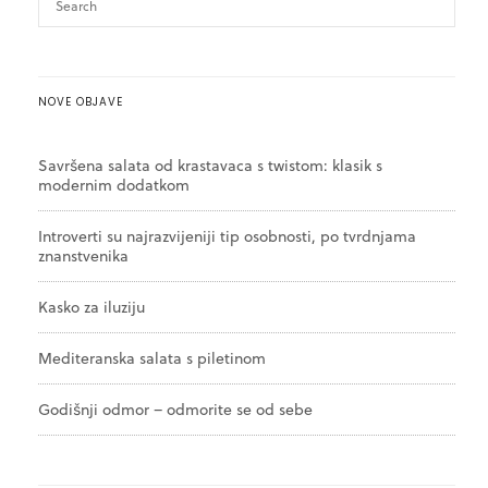
NOVE OBJAVE
Savršena salata od krastavaca s twistom: klasik s
modernim dodatkom
Introverti su najrazvijeniji tip osobnosti, po tvrdnjama
znanstvenika
Kasko za iluziju
Mediteranska salata s piletinom
Godišnji odmor – odmorite se od sebe