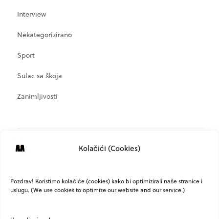
Interview
Nekategorizirano
Sport
Sulac sa škoja
Zanimljivosti
META
Kolačići (Cookies)
Prijava
Kanal objava
Pozdrav! Koristimo kolačiće (cookies) kako bi optimizirali naše stranice i
uslugu. (We use cookies to optimize our website and our service.)
Kanal komentara
WordPress.org