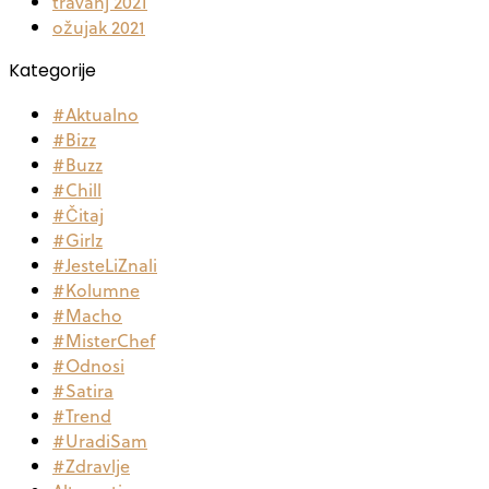
travanj 2021
ožujak 2021
Kategorije
#Aktualno
#Bizz
#Buzz
#Chill
#Čitaj
#Girlz
#JesteLiZnali
#Kolumne
#Macho
#MisterChef
#Odnosi
#Satira
#Trend
#UradiSam
#Zdravlje