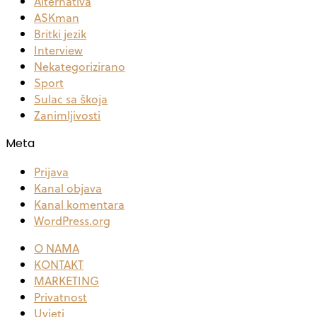
Alternativa
ASKman
Britki jezik
Interview
Nekategorizirano
Sport
Sulac sa škoja
Zanimljivosti
Meta
Prijava
Kanal objava
Kanal komentara
WordPress.org
O NAMA
KONTAKT
MARKETING
Privatnost
Uvjeti