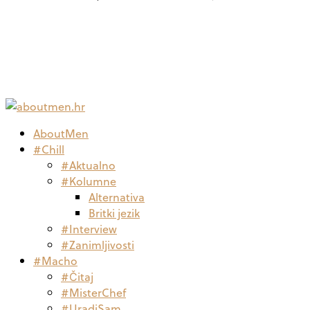
AboutMen
#Chill
#Aktualno
#Kolumne
Alternativa
Britki jezik
#Interview
#Zanimljivosti
#Macho
#Čitaj
#MisterChef
#UradiSam