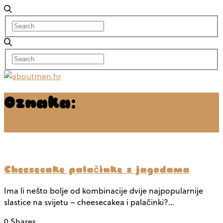
Oznaka:
Cheesecake
palačinke s jagodama
Cheesecake palačinke s jagodama
Ima li nešto bolje od kombinacije dvije najpopularnije
slastice na svijetu – cheesecakea i palačinki?…
0 Shares